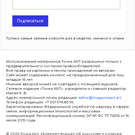
Подписаться
Только самые свежие новости раз в неделю, никакого спама
Использование материалов Точка ART разрешено только с
предварительного согласия правообладателей.
Все права на картинки и тексты принадлежат их авторам.
Сайт может содержать контент, не предназначенный для лиц
младше 16 лет.
Мнение авторов может не совпадать с позицией журнала.
Сетевое издание «Точка ART», учредитель и главный редактор
Малая К. В.
Адрес электронной почты редакции:
editor@magazineart.art
.
Телефон редакции: +7 901 976 85 95.
Зарегистрировано Федеральной службой по надзору в сфере
связи, информационных технологий и массовых
коммуникаций. Регистрационный номер ЭЛ № ФС 77-76316 от 19
июля 2019 года.
© 2026 Точка Арт. Интернет-журнал об искусстве и культуре.