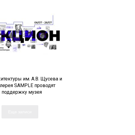
итектуры им. А.В. Щусева и
алерея SAMPLE проводят
в поддержку музея
Еще записи