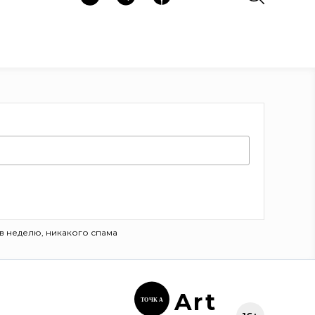
в неделю, никакого спама
Ar
t
ТОЧК
А