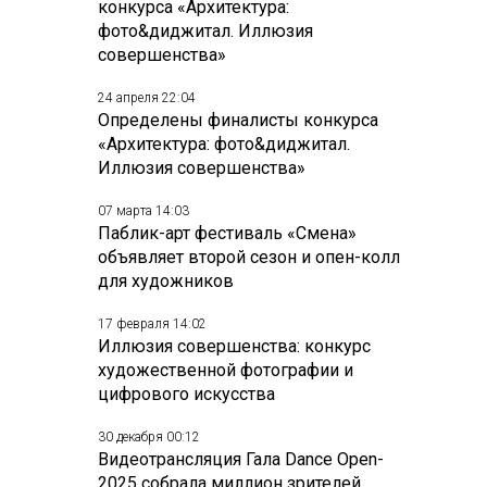
конкурса «Архитектура:
фото&диджитал. Иллюзия
совершенства»
24 апреля 22:04
Определены финалисты конкурса
«Архитектура: фото&диджитал.
Иллюзия совершенства»
07 марта 14:03
Паблик-арт фестиваль «Смена»
объявляет второй сезон и опен-колл
для художников
17 февраля 14:02
Иллюзия совершенства: конкурс
художественной фотографии и
цифрового искусства
30 декабря 00:12
Видеотрансляция Гала Dance Open-
2025 собрала миллион зрителей