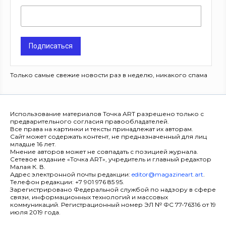
Подписаться
Только самые свежие новости раз в неделю, никакого спама
Использование материалов Точка ART разрешено только с
предварительного согласия правообладателей.
Все права на картинки и тексты принадлежат их авторам.
Сайт может содержать контент, не предназначенный для лиц
младше 16 лет.
Мнение авторов может не совпадать с позицией журнала.
Сетевое издание «Точка ART», учредитель и главный редактор
Малая К. В.
Адрес электронной почты редакции:
editor@magazineart.art
.
Телефон редакции: +7 901 976 85 95.
Зарегистрировано Федеральной службой по надзору в сфере
связи, информационных технологий и массовых
коммуникаций. Регистрационный номер ЭЛ № ФС 77-76316 от 19
июля 2019 года.