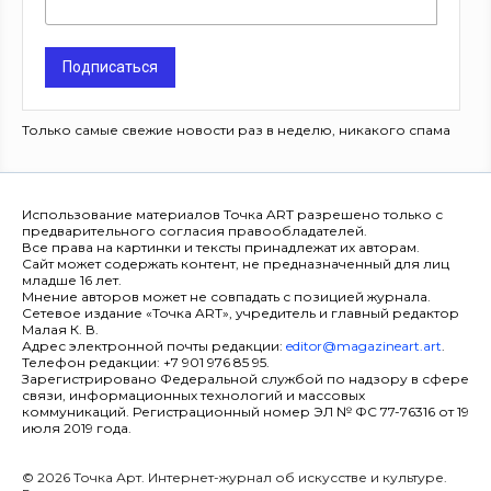
Подписаться
Только самые свежие новости раз в неделю, никакого спама
Использование материалов Точка ART разрешено только с
предварительного согласия правообладателей.
Все права на картинки и тексты принадлежат их авторам.
Сайт может содержать контент, не предназначенный для лиц
младше 16 лет.
Мнение авторов может не совпадать с позицией журнала.
Сетевое издание «Точка ART», учредитель и главный редактор
Малая К. В.
Адрес электронной почты редакции:
editor@magazineart.art
.
Телефон редакции: +7 901 976 85 95.
Зарегистрировано Федеральной службой по надзору в сфере
связи, информационных технологий и массовых
коммуникаций. Регистрационный номер ЭЛ № ФС 77-76316 от 19
июля 2019 года.
© 2026 Точка Арт. Интернет-журнал об искусстве и культуре.