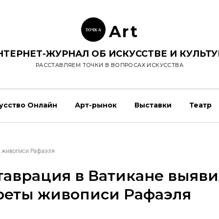
Ar
t
ТОЧК
А
НТЕРНЕТ-ЖУРНАЛ ОБ ИСКУССТВЕ И КУЛЬТУ
РАССТАВЛЯЕМ ТОЧКИ В ВОПРОСАХ ИСКУССТВА
усство Онлайн
Арт-рынок
Выставки
Театр
ы живописи Рафаэля
таврация в Ватикане выяв
реты живописи Рафаэля