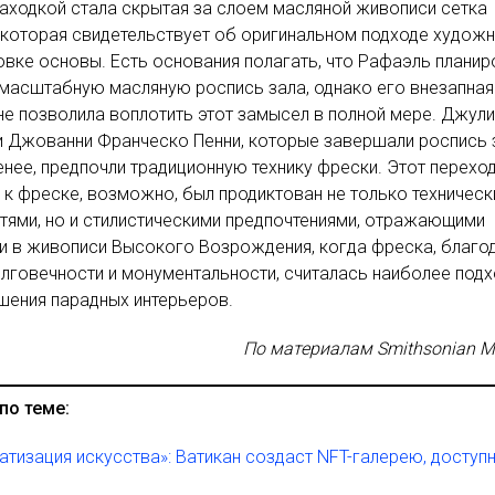
аходкой стала скрытая за слоем масляной живописи сетка
 которая свидетельствует об оригинальном подходе худож
овке основы. Есть основания полагать, что Рафаэль планир
масштабную масляную роспись зала, однако его внезапная
не позволила воплотить этот замысел в полной мере. Джул
 Джованни Франческо Пенни, которые завершали роспись 
енее, предпочли традиционную технику фрески. Этот перехо
 к фреске, возможно, был продиктован не только техничес
ями, но и стилистическими предпочтениями, отражающими
и в живописи Высокого Возрождения, когда фреска, благо
лговечности и монументальности, считалась наиболее под
шения парадных интерьеров.
По материалам Smithsonian M
по теме:
тизация искусства»: Ватикан создаст NFT-галерею, доступ