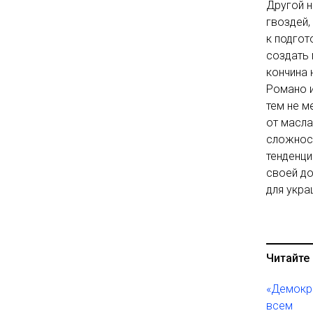
Другой н
гвоздей,
к подгот
создать 
кончина 
Романо и
тем не м
от масла
сложност
тенденци
своей до
для укра
Читайте 
«Демокра
всем