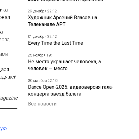
ника
29 декабря 22:12
овал
Художник Арсений Власов на
Телеканале АРТ
ио
01 декабря 22:12
зала,
Every Time the Last Time
д
кими
25 ноября 19:11
Не место украшает человека, а
человек — место
даря
ходящей
30 октября 22:10
Dance Open-2025: видеоверсия гала-
концерта звезд балета
agazine
Все новости
ную