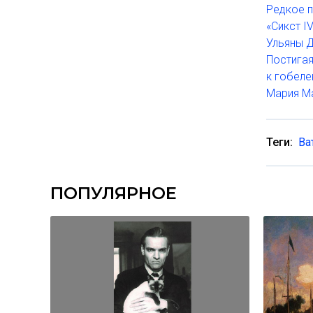
Редкое п
«Сикст I
Ульяны 
Постигая
к гобеле
Мария М
Теги:
Ва
ПОПУЛЯРНОЕ