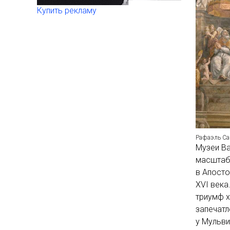
Купить рекламу
Рафаэль Са
Музеи Ва
масштабн
в Апосто
XVI века
триумф х
запечатл
у Мульви