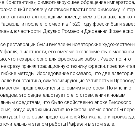
е Константина», символизирующее обращение императора,
тражающий передачу светской власти папе римскому. Интер
Константина стал последним помещением в Станцах, над ко
Рафаэль, и после его смерти в 1520 году фрески были зав
иками, в частности, Джулио Романо и Джованни Франческо 
ссе реставрации были выявлены новаторские художествен
афаэля, в частности, его смелые эксперименты с масляной
ю, что нехарактерно для фресковых работ. Известно, что
не сразу принял традиционную технику фрески, предпочитая
 гибкие методы. Исследование показало, что две аллегори
 зале Константина, символизирующие Учтивость и Правосуд
ы маслом, предположительно, самим мастером. По мнению
оведов, это свидетельствует о его стремлении к новым
ельным средствам, что было свойственно эпохе Высокого
ния, когда художники активно искали новые способы пере
фактуры. По словам представителей Ватикана, эти произвед
ключительным этапом работы Рафаэля в этом зале.