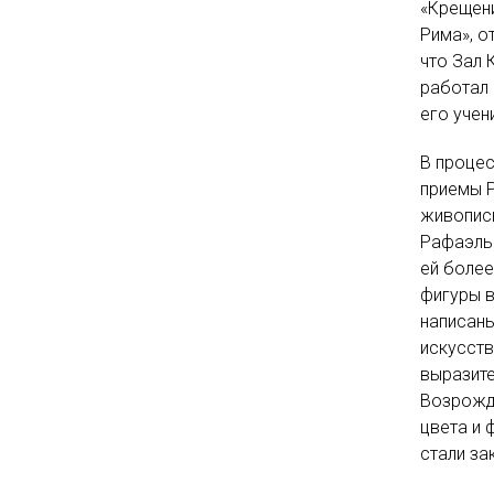
«Крещени
Рима», о
что Зал 
работал 
его учен
В проце
приемы Р
живопись
Рафаэль 
ей более
фигуры в
написан
искусств
выразит
Возрожде
цвета и 
стали за