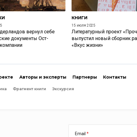
КИ
КНИГИ
25
15 июля 2025
дерландов вернул себе
Литературный проект «Проч
ские документы Ост-
выпустил новый сборник р
 компании
«Вкус жизни»
оекте
Авторы и эксперты
Партнеры
Контакты
ика
Фрагмент книги
Экскурсия
Email