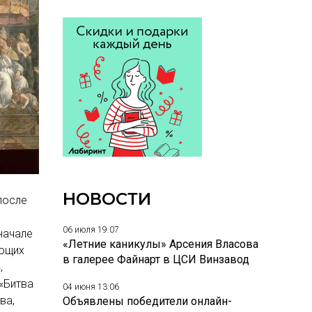
НОВОСТИ
после
06 июля 19:07
начале
«Летние каникулы» Арсения Власова
яющих
в галерее Файнарт в ЦСИ Винзавод
,
«Битва
04 июня 13:06
ва,
Объявлены победители онлайн-