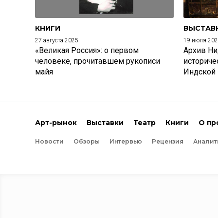
КНИГИ
ВЫСТАВ
27 августа 2025
19 июля 20
«Великая Россия»: о первом
Архив Ни
человеке, прочитавшем рукописи
историче
майя
Индской
Арт-рынок
Выставки
Театр
Книги
О пр
Новости
Обзоры
Интервью
Рецензия
Аналит