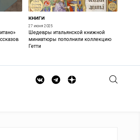
КНИГИ
27 июня 2025
итано»
Шедевры итальянской книжной
ассказов
миниатюры пополнили коллекцию
Гетти