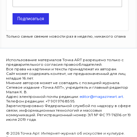
Подписаться
Только самые свежие новости раз в неделю, никакого спама
Использование материалов Точка ART разрешено только с
предварительного согласия правообладателей.
Все права на картинки и тексты принадлежат их авторам.
Сайт может содержать контент, не предназначенный для лиц
младше 16 лет.
Мнение авторов может не совпадать с позицией журнала.
Сетевое издание «Точка ART», учредитель и главный редактор
Малая К. В.
Адрес электронной почты редакции:
editor@magazineart.art
.
Телефон редакции: +7 901 976 85 95.
Зарегистрировано Федеральной службой по надзору в сфере
связи, информационных технологий и массовых
коммуникаций. Регистрационный номер ЭЛ № ФС 77-76316 от 19
июля 2019 года.
© 2026 Точка Арт. Интернет-журнал об искусстве и культуре.