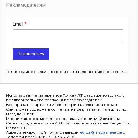
Рекламодателям
Email
Подписаться
Только самые свежие новости раз в неделю, никакого спама
Использование материалов Точка ART разрешено только с
предварительного согласия правообладателей.
Все права на картинки и тексты принадлежат их авторам.
Сайт может содержать контент, не предназначенный для лиц
младше 16 лет.
Мнение авторов может не совпадать с позицией журнала.
Сетевое издание «Точка ART», учредитель и главный редактор
Малая К. В.
Адрес электронной почты редакции:
editor@magazineart.art
.
Телефон редакции: +7 901 976 85 95.