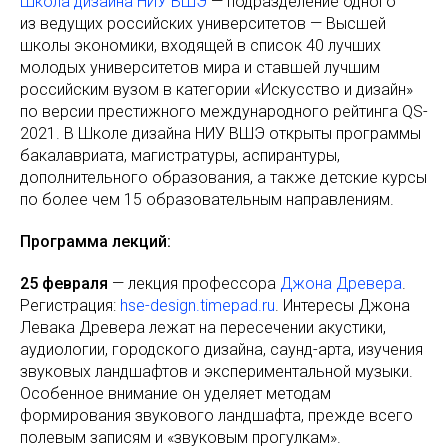
Школа дизайна НИУ ВШЭ
— подразделение одного
из ведущих российских университетов — Высшей
школы экономики, входящей в список 40 лучших
молодых университетов мира и ставшей лучшим
российским вузом в категории «Искусство и дизайн»
по версии престижного международного рейтинга QS-
2021. В Школе дизайна НИУ ВШЭ открыты программы
бакалавриата, магистратуры, аспирантуры,
дополнительного образования, а также детские курсы
по более чем 15 образовательным направлениям.
Программа лекций:
25 февраля
— лекция профессора
Джона Древера
.
Регистрация:
hse-design.timepad.ru
. Интересы Джона
Левака Древера лежат на пересечении акустики,
аудиологии, городского дизайна, саунд-арта, изучения
звуковых ландшафтов и экспериментальной музыки.
Особенное внимание он уделяет методам
формирования звукового ландшафта, прежде всего
полевым записям и «звуковым прогулкам».