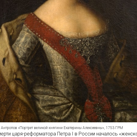
. Антропов «Портрет великой княгини Екатерины Алексеевны», 1753 ГРМ
ерти царя-реформатора Петра I в России началось «женск