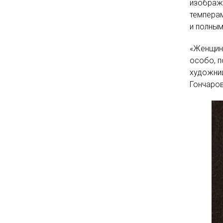
изображ
темпера
и полным
«Женщина
особо, п
художни
Гончаро