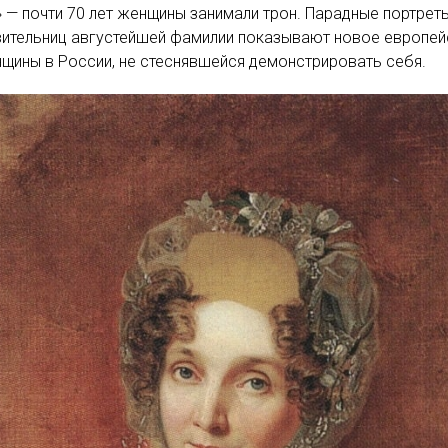
 — почти 70 лет женщины занимали трон. Парадные портрет
вительниц августейшей фамилии показывают новое европе
щины в России, не стеснявшейся демонстрировать себя.