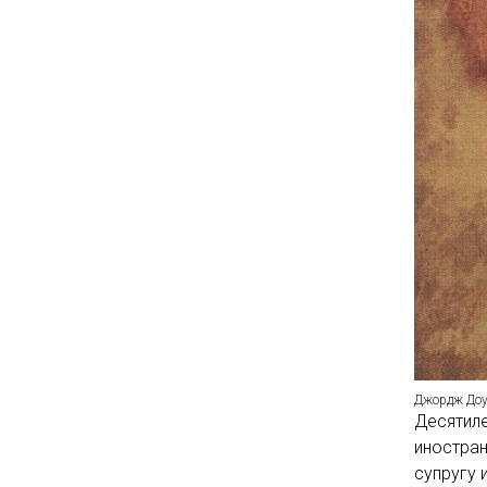
Джордж Доу
Десятил
иностран
супругу 