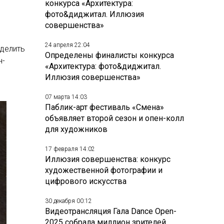
конкурса «Архитектура:
фото&диджитал. Иллюзия
совершенства»
24 апреля 22:04
ыделить
Определены финалисты конкурса
н-
«Архитектура: фото&диджитал.
Иллюзия совершенства»
07 марта 14:03
Паблик-арт фестиваль «Смена»
объявляет второй сезон и опен-колл
для художников
17 февраля 14:02
Иллюзия совершенства: конкурс
художественной фотографии и
цифрового искусства
30 декабря 00:12
Видеотрансляция Гала Dance Open-
2025 собрала миллион зрителей