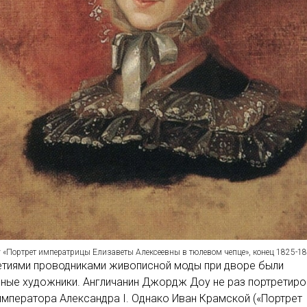
 «Портрет императрицы Елизаветы Алексеевны в тюлевом чепце», конец 1825-
етиями проводниками живописной моды при дворе были
ные художники. Англичанин Джордж Доу не раз портретир
императора Александра I. Однако Иван Крамской («Портрет