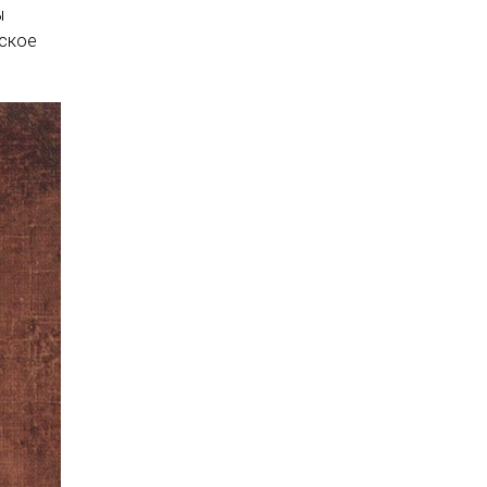
ы
йское