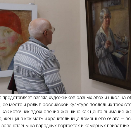
 представляет взгляд художников разных эпох и школ на о
 ее место и роль в российской культуре последних трех сто
как источник вдохновения, женщина как центр внимания, ж
р, женщина как мать и хранительница домашнего очага — вс
 запечатлены на парадных портретах и камерных приватных