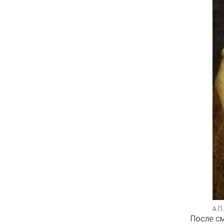
А.П
После см