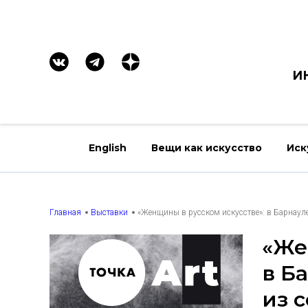
И
English
Вещи как искусство
Иск
Главная
Выставки
«Женщины в русском искусстве»: в Барнаул
«Же
в Б
из 