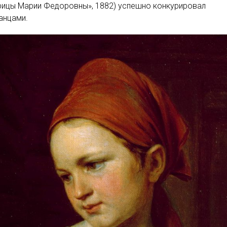
рицы Марии Федоровны», 1882) успешно конкурировал
анцами.