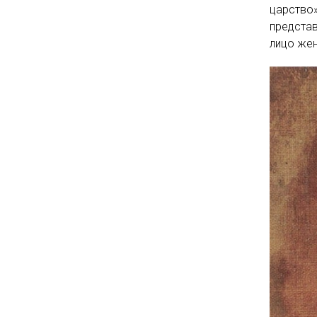
царство»
предста
лицо жен