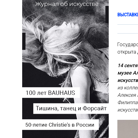
ВЫСТАВК
Государс
открыта 
14 сентя
музее А
искусст
из колле
Алексея 
Филиппа
искусств