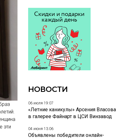
НОВОСТИ
06 июля 19:07
браз
«Летние каникулы» Арсения Власова
летий.
в галерее Файнарт в ЦСИ Винзавод
енщина
е эти
04 июня 13:06
Объявлены победители онлайн-