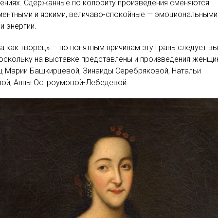
ениях. Сдержанные по колориту произведения сменяются
ментными и яркими, величаво-спокойные — эмоциональными
и энергии.
 как творец» — по понятным причинам эту грань следует в
оскольку на выставке представлены и произведения женщи
ц Марии Башкирцевой, Зинаиды Серебряковой, Натальи
вой, Анны Остроумовой-Лебедевой.