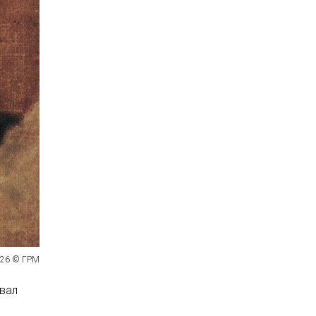
1826 © ГРМ
овал