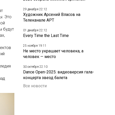
29 декабря 22:12
ят
Художник Арсений Власов на
ы. Это
Телеканале АРТ
кой
ы будут
01 декабря 22:12
ах,
Every Time the Last Time
25 ноября 19:11
пектов
Не место украшает человека, а
гий
человек — место
следия
30 октября 22:10
Dance Open-2025: видеоверсия гала-
е
концерта звезд балета
лад
Все новости