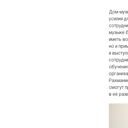
Дом музы
усилия д
сотрудни
музыке б
иметь во
но и при
и выступ
сотрудни
обучения
организа
Рахманин
смогут п
в её раз