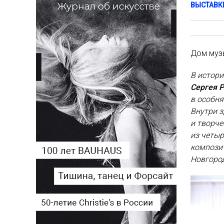
ВЫСТАВК
Дом музы
В истор
Сергея 
в особня
Внутри з
и творче
из четыр
композит
Новгород