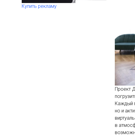
Купить рекламу
Проект 
погрузит
Каждый п
но и акт
виртуаль
в атмосф
возможн