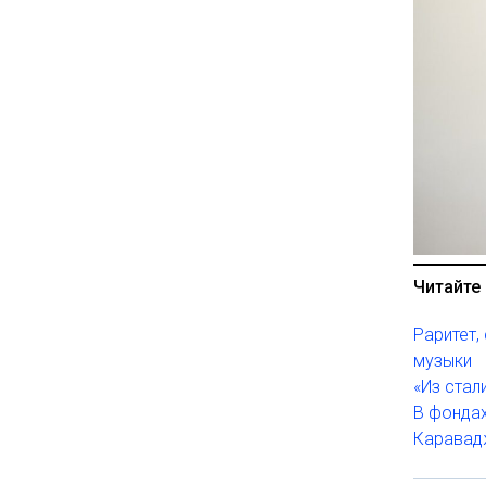
Читайте 
Раритет,
музыки
«Из стал
В фонда
Каравадж