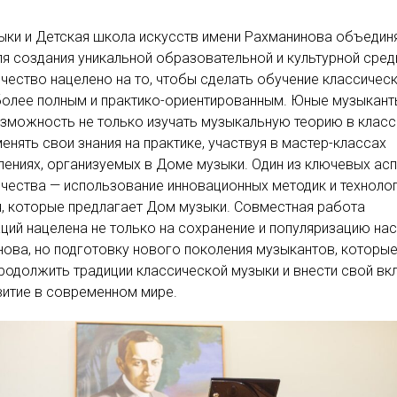
ки и Детская школа искусств имени Рахманинова объедин
ля создания уникальной образовательной и культурной сред
чество нацелено на то, чтобы сделать обучение классичес
олее полным и практико-ориентированным. Юные музыкант
зможность не только изучать музыкальную теорию в класс
менять свои знания на практике, участвуя в мастер-классах
лениях, организуемых в Доме музыки. Один из ключевых ас
чества — использование инновационных методик и техноло
, которые предлагает Дом музыки. Совместная работа
ций нацелена не только на сохранение и популяризацию на
ова, но подготовку нового поколения музыкантов, которы
родолжить традиции классической музыки и внести свой вк
витие в современном мире.