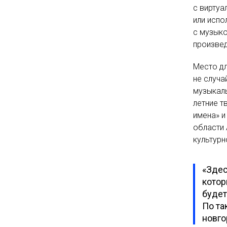
с вирту
или испо
с музыко
произвед
Место д
не случа
музыкаль
летние т
имена» 
области 
культурн
«Здес
котор
будет
По та
новго