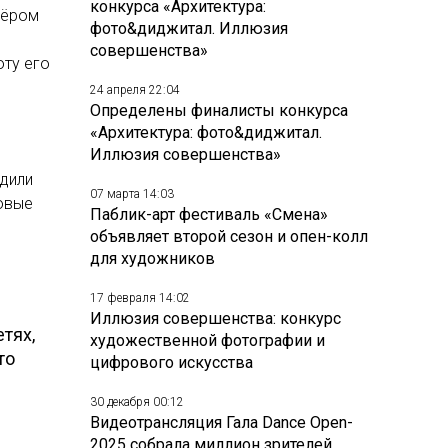
конкурса «Архитектура:
жёром
фото&диджитал. Иллюзия
совершенства»
оту его
24 апреля 22:04
Определены финалисты конкурса
«Архитектура: фото&диджитал.
Иллюзия совершенства»
дили
07 марта 14:03
овые
Паблик-арт фестиваль «Смена»
объявляет второй сезон и опен-колл
для художников
17 февраля 14:02
Иллюзия совершенства: конкурс
тях,
художественной фотографии и
то
цифрового искусства
30 декабря 00:12
Видеотрансляция Гала Dance Open-
2025 собрала миллион зрителей