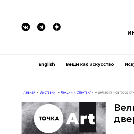
И
English
Вещи как искусство
Иск
Главная
Выставки
Лекции и Спектакли
Великий Новгород от
Вел
две