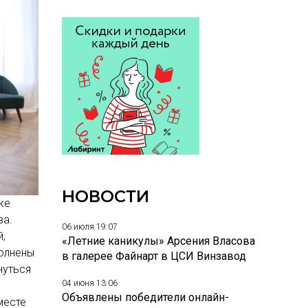
НОВОСТИ
же
ва.
06 июля 19:07
,
«Летние каникулы» Арсения Власова
полнены
в галерее Файнарт в ЦСИ Винзавод
нуться
04 июня 13:06
Объявлены победители онлайн-
месте