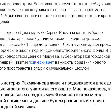
альным оркестром. Возможность почувствовать себя дири
лнителем не только усиливает впечатления от знакомства
й Рахманинова, но и позволяет осознать сложность и крас
ений.
ля нового «Дома музыки Сергея Рахманинова» выбрано
йно. В исторической усадьбе также находится детская
ная школа № 1. Ещё до открытия Дома музыки здесь прохо
ворческие школы под эгидой благотворительного фонда «Н
и руководством Дениса Мацуева. Губернатор Новгородской
Андрей Никитин
подчёркивает
важность создания нового
ого пространства рядом с музыкальной школой:
ь история Рахманинова жива и продолжается в тех де
ые играют его, учатся на его опыте. Мне показалось, ч
 правильным создать музей именно в этом месте.
кой логике мы и дальше будем развивать историю
родской музыки».