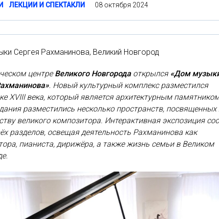
08 октября 2024
И
ЛЕКЦИИ И СПЕКТАКЛИ
ки Сергея Рахманинова, Великий Новгород
ическом центре
Великого Новгорода
открылся
«Дом музык
Рахманинова»
. Новый культурный комплекс разместился
ке XVIII века, который является архитектурным памятником
дания разместились несколько пространств, посвященных
ству великого композитора. Интерактивная экспозиция со
ёх разделов, освещая деятельность Рахманинова как
ора, пианиста, дирижёра, а также жизнь семьи в Великом
е.