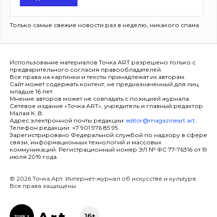
Только самые свежие новости раз в неделю, никакого спама
Использование материалов Точка ART разрешено только с
предварительного согласия правообладателей.
Все права на картинки и тексты принадлежат их авторам.
Сайт может содержать контент, не предназначенный для лиц
младше 16 лет.
Мнение авторов может не совпадать с позицией журнала.
Сетевое издание «Точка ART», учредитель и главный редактор
Малая К. В.
Адрес электронной почты редакции:
editor@magazineart.art
.
Телефон редакции: +7 901 976 85 95.
Зарегистрировано Федеральной службой по надзору в сфере
связи, информационных технологий и массовых
коммуникаций. Регистрационный номер ЭЛ № ФС 77-76316 от 19
июля 2019 года.
© 2026 Точка Арт. Интернет-журнал об искусстве и культуре.
Все права защищены
16+
ТОЧК
А