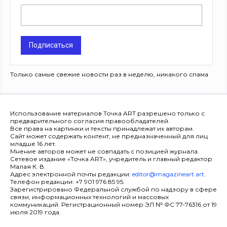
Подписаться
Только самые свежие новости раз в неделю, никакого спама
Использование материалов Точка ART разрешено только с
предварительного согласия правообладателей.
Все права на картинки и тексты принадлежат их авторам.
Сайт может содержать контент, не предназначенный для лиц
младше 16 лет.
Мнение авторов может не совпадать с позицией журнала.
Сетевое издание «Точка ART», учредитель и главный редактор
Малая К. В.
Адрес электронной почты редакции:
editor@magazineart.art
.
Телефон редакции: +7 901 976 85 95.
Зарегистрировано Федеральной службой по надзору в сфере
связи, информационных технологий и массовых
коммуникаций. Регистрационный номер ЭЛ № ФС 77-76316 от 19
июля 2019 года.