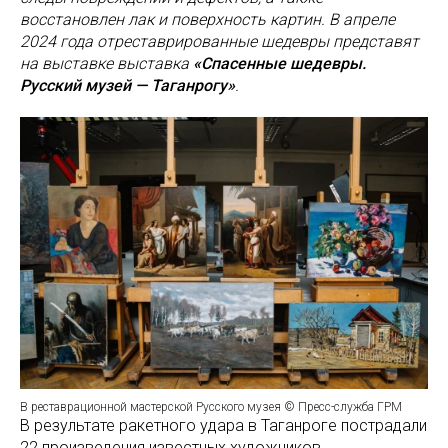
восстановлен лак и поверхность картин. В апреле
2024 года отреставрированные шедевры представят
на выставке выставка
«Спасенные шедевры.
Русский музей — Таганрогу»
.
В реставрационной мастерской Русского музея © Пресс-служба ГРМ
В результате ракетного удара в Таганроге пострадали
22 произведения известных художников,