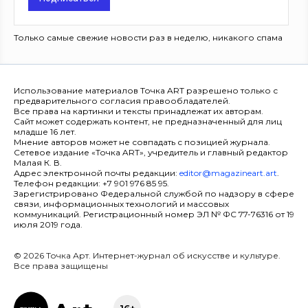
Только самые свежие новости раз в неделю, никакого спама
Использование материалов Точка ART разрешено только с
предварительного согласия правообладателей.
Все права на картинки и тексты принадлежат их авторам.
Сайт может содержать контент, не предназначенный для лиц
младше 16 лет.
Мнение авторов может не совпадать с позицией журнала.
Сетевое издание «Точка ART», учредитель и главный редактор
Малая К. В.
Адрес электронной почты редакции:
editor@magazineart.art
.
Телефон редакции: +7 901 976 85 95.
Зарегистрировано Федеральной службой по надзору в сфере
связи, информационных технологий и массовых
коммуникаций. Регистрационный номер ЭЛ № ФС 77-76316 от 19
июля 2019 года.
© 2026 Точка Арт. Интернет-журнал об искусстве и культуре.
Все права защищены