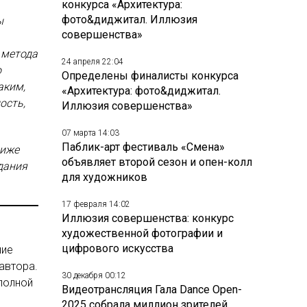
конкурса «Архитектура:
фото&диджитал. Иллюзия
ы
совершенства»
 метода
24 апреля 22:04
о
Определены финалисты конкурса
аким,
«Архитектура: фото&диджитал.
ость,
Иллюзия совершенства»
07 марта 14:03
Паблик-арт фестиваль «Смена»
иже
объявляет второй сезон и опен-колл
дания
для художников
17 февраля 14:02
Иллюзия совершенства: конкурс
художественной фотографии и
цифрового искусства
ние
автора.
30 декабря 00:12
полной
Видеотрансляция Гала Dance Open-
2025 собрала миллион зрителей