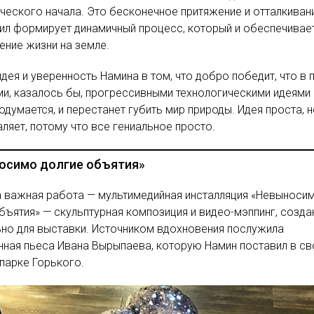
ческого начала. Это бесконечное притяжение и отталкиван
ил формирует динамичный процесс, который и обеспечивае
ние жизни на земле.
идея и уверенность Намина в том, что добро победит, что в 
и, казалось бы, прогрессивными технологическими идеями
одумается, и перестанет губить мир природы. Идея проста, н
аляет, потому что все гениальное просто.
осимо долгие объятия»
 важная работа — мультимедийная инсталляция «Невыноси
бъятия» — скульптурная композиция и видео-мэппинг, созд
но для выставки. Источником вдохновения послужила
ная пьеса Ивана Вырыпаева, которую Намин поставил в с
 парке Горького.