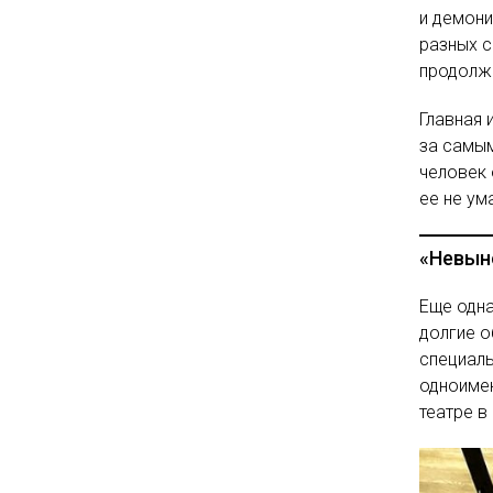
и демони
разных с
продолже
Главная 
за самым
человек 
ее не ум
«Невын
Еще одна
долгие о
специаль
одноимен
театре в