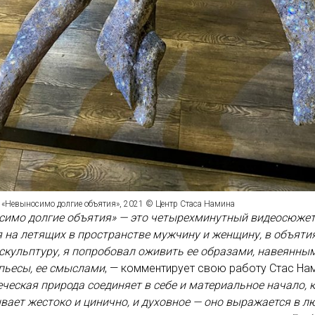
 «Невыносимо долгие объятия», 2021 © Центр Стаса Намина
симо долгие объятия» — это четырехминутный видеосюжет
 на летящих в пространстве мужчину и женщину, в объятия
скульптуру, я попробовал оживить ее образами, навеянны
пьесы, ее смыслами
, — комментирует свою работу Стас Нам
ческая природа соединяет в себе и материальное начало, 
вает жестоко и цинично, и духовное — оно выражается в л