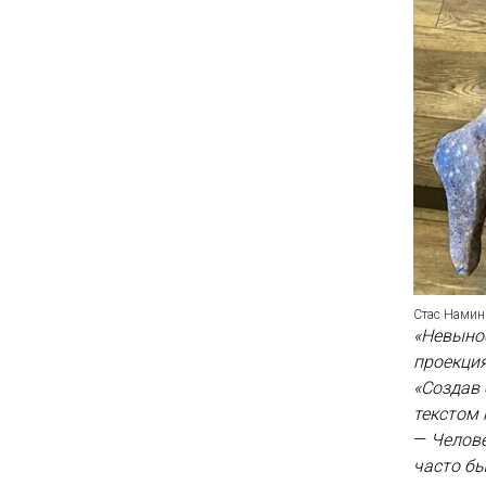
Стас Намин
«Невыно
проекция
«Создав 
текстом 
—
Челове
часто бы