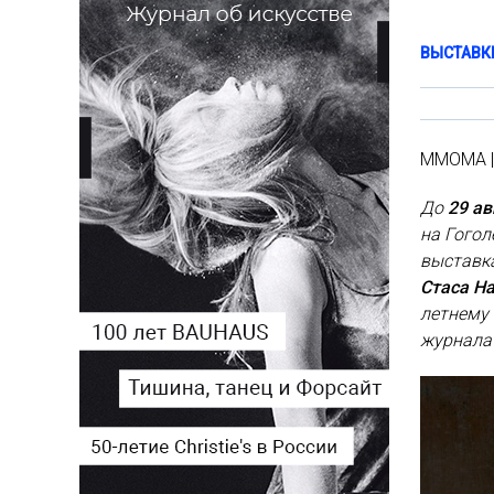
ВЫСТАВК
ММОМА | 
До
29 а
на Гогол
выставка
Стаса Н
летнему
журнала 