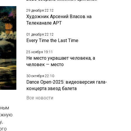
29 декабря 22:12
Художник Арсений Власов на
Телеканале АРТ
01 декабря 22:12
Every Time the Last Time
25 ноября 19:11
Не место украшает человека, а
человек — место
30 октября 22:10
Dance Open-2025: видеоверсия гала-
концерта звезд балета
Все новости
жным
важную
у,
ого