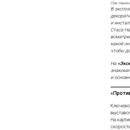
Стас Нами
В экспоз
декорати
и инста
Стаса На
всматрив
какой он
чтобы до
На
«Экск
знакомит
и основ
«Проти
Ключевое
выставо
На карти
скорости