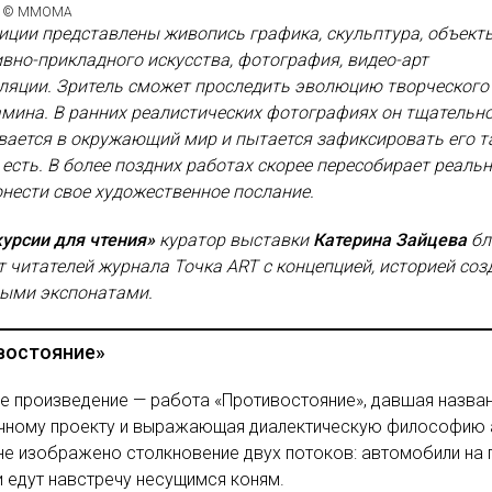
н © ММОМА
иции представлены живопись графика, скульптура, объект
вно-прикладного искусства, фотография, видео-арт
лляции. Зритель сможет проследить эволюцию творческого
мина. В ранних реалистических фотографиях он тщательн
ается в окружающий мир и пытается зафиксировать его т
 есть. В более поздних работах скорее пересобирает реальн
нести свое художественное послание.
урсии для чтения»
куратор выставки
Катерина Зайцева
бл
 читателей журнала Точка ART с концепцией, историей соз
ными экспонатами.
востояние»
 произведение — работа «Противостояние», давшая назва
чному проекту и выражающая диалектическую философию 
не изображено столкновение двух потоков: автомобили на 
 едут навстречу несущимся коням.