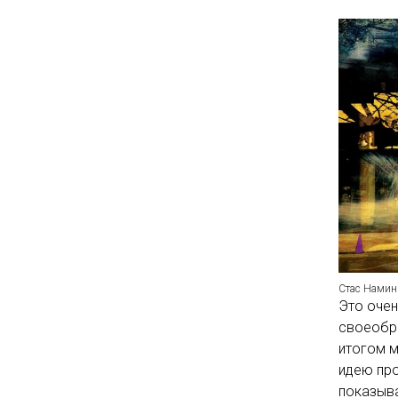
Стас Намин
Это очен
своеобр
итогом м
идею про
показыва