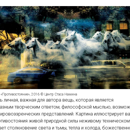
 «Противостояние», 2016 © Центр Стаса Намина
ь личная, важная для автора вещь, которая является
азным творческим ответом, философской мыслью, возмо
ировоззренческих представлений. Картина иллюстрирует 
тивостояния живой природной силы неживому техническом
ет столкновение света и тьмы, тепла и холода, божественн