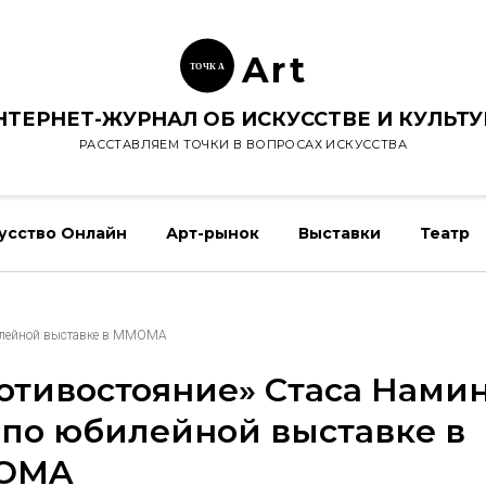
Ar
t
ТОЧК
А
НТЕРНЕТ-ЖУРНАЛ ОБ ИСКУССТВЕ И КУЛЬТУ
РАССТАВЛЯЕМ ТОЧКИ В ВОПРОСАХ ИСКУССТВА
усство Онлайн
Арт-рынок
Выставки
Театр
билейной выставке в MMOMA
отивостояние» Стаса Намин
 по юбилейной выставке в
OMA