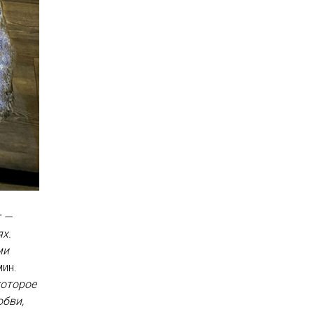
 —
х.
ми
ин.
которое
юбви,