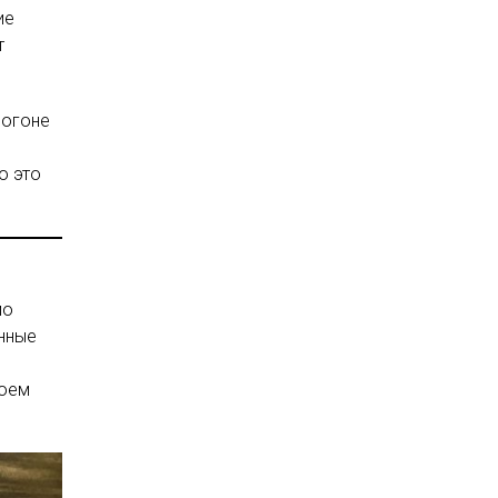
ие
т
погоне
о это
мо
анные
воем