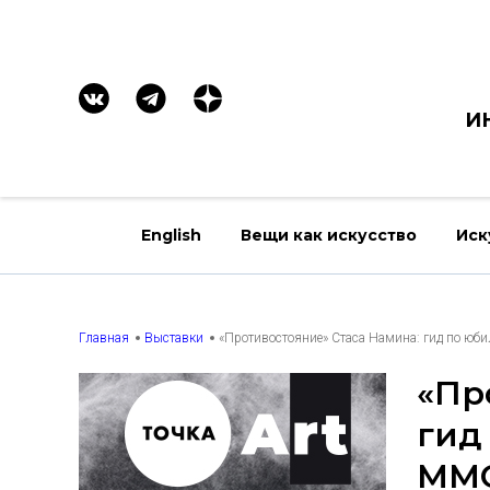
И
English
Вещи как искусство
Иск
Главная
Выставки
«Противостояние» Стаса Намина: гид по ю
«Пр
гид
MM