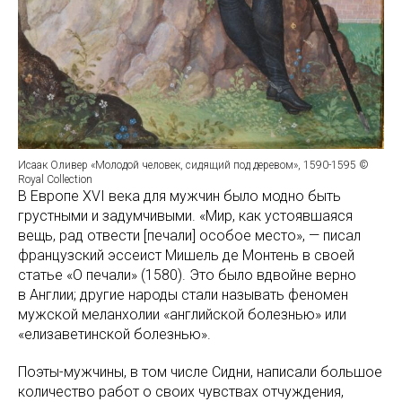
Исаак Оливер «Молодой человек, сидящий под деревом», 1590-1595 ©
Royal Collection
В Европе XVI века для мужчин было модно быть
грустными и задумчивыми. «Мир, как устоявшаяся
вещь, рад отвести [печали] особое место», — писал
французский эссеист Мишель де Монтень в своей
статье «О печали» (1580). Это было вдвойне верно
в Англии; другие народы стали называть феномен
мужской меланхолии «английской болезнью» или
«елизаветинской болезнью».
Поэты-мужчины, в том числе Сидни, написали большое
количество работ о своих чувствах отчуждения,