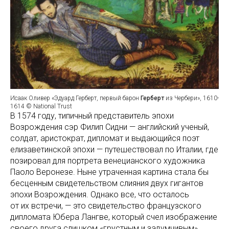
Исаак Оливер «Эдуард Герберт, первый барон
Герберт
из Чербери», 1610-
1614 © National Trust
В 1574 году, типичный представитель эпохи
Возрождения сэр Филип Сидни — английский ученый,
солдат, аристократ, дипломат и выдающийся поэт
елизаветинской эпохи — путешествовал по Италии, где
позировал для портрета венецианского художника
Паоло Веронезе. Ныне утраченная картина стала бы
бесценным свидетельством слияния двух гигантов
эпохи Возрождения. Однако все, что осталось
от их встречи, — это свидетельство французского
дипломата Юбера Лангве, который счел изображение
своего друга слишком «грустным и задумчивым».