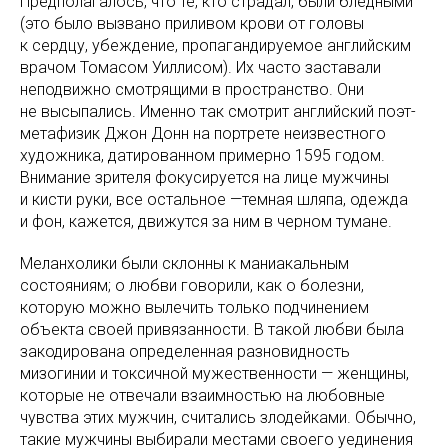
Предполагалось, что те, кто страдал, были бледными
(это было вызвано приливом крови от головы
к сердцу, убеждение, пропагандируемое английским
врачом Томасом Уиллисом). Их часто заставали
неподвижно смотрящими в пространство. Они
не высыпались. Именно так смотрит английский поэт-
метафизик Джон Донн на портрете неизвестного
художника, датированном примерно 1595 годом.
Внимание зрителя фокусируется на лице мужчины
и кисти руки, все остальное —темная шляпа, одежда
и фон, кажется, движутся за ним в черном тумане.
Меланхолики были склонны к маниакальным
состояниям; о любви говорили, как о болезни,
которую можно вылечить только подчинением
объекта своей привязанности. В такой любви была
закодирована определенная разновидность
мизогинии и токсичной мужественности — женщины,
которые не отвечали взаимностью на любовные
чувства этих мужчин, считались злодейками. Обычно,
такие мужчины выбирали местами своего уединения