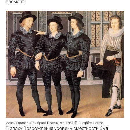
времена.
Исаак Оливер «Три брата Браун», ок. 1587 © Burghley House
В эпоху Возрождения уровень смертности был