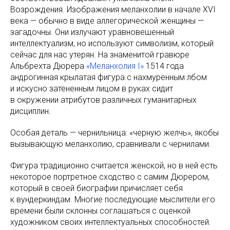
Возрождения. Изображения меланхолии в начале XVI
века — обычно в виде аллегорической женщины —
загадочны. Они излучают уравновешенный
интеллектуализм, но используют символизм, который
сейчас для нас утерян. На знаменитой гравюре
Альбрехта Дюрера
«Меланхолия I»
1514 года
андрогинная крылатая фигура с нахмуренным лбом
и искусно затененным лицом в руках сидит
в окружении атрибутов различных гуманитарных
дисциплин.
Особая деталь — чернильница: «черную желчь», якобы
вызывающую меланхолию, сравнивали с чернилами.
Фигура традиционно считается женской, но в ней есть
некоторое портретное сходство с самим Дюрером,
который в своей биографии причисляет себя
к вундеркиндам. Многие последующие мыслители его
времени были склонны соглашаться с оценкой
художником своих интеллектуальных способностей.