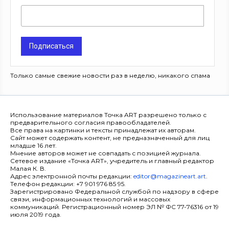
Подписаться
Только самые свежие новости раз в неделю, никакого спама
Использование материалов Точка ART разрешено только с
предварительного согласия правообладателей.
Все права на картинки и тексты принадлежат их авторам.
Сайт может содержать контент, не предназначенный для лиц
младше 16 лет.
Мнение авторов может не совпадать с позицией журнала.
Сетевое издание «Точка ART», учредитель и главный редактор
Малая К. В.
Адрес электронной почты редакции:
editor@magazineart.art
.
Телефон редакции: +7 901 976 85 95.
Зарегистрировано Федеральной службой по надзору в сфере
связи, информационных технологий и массовых
коммуникаций. Регистрационный номер ЭЛ № ФС 77-76316 от 19
июля 2019 года.