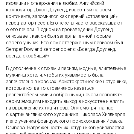
изоляции и отвержения в любви. Английский
композитор Джон Доуленд, известный на всем
континенте, запомнился как первый «страдающий»
певец-автор песен. Его тексты часто рассказывают
о его печали. В одном из произведений Доуленд
описывает, как он был заперт в темной тюрьме
своего уныния. Его самоотверженным девизом был
Semper Dowland semper dolens: «Всегда Доуленд,
всегда скорбящий».
В дополнение к стихам и песням, модные, влиятельные
мужчины хотели, чтобы их уязвимость была
запечатлена в красках. Аристократические натурщики,
которые когда-то стремились казаться
респектабельными и собранными, начали позволять
своим эмоциям находить выход в искусстве и влиять
на выражение их лиц и позы. Они смотрят на нас
с картин английского художника Николаса Хиллиарда
и его ученика французского происхождения Исаака
Оливера. Напряженность их натурщиков усиливается