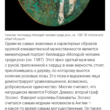
Николас Хиллиард «Молодой человек среди роз», ок. 1587 © Victoria and
Albert Museum
Одним из самых знакомых и характерных образов
хрупкой елизаветинской мужественности является
миниатюрный портрет Хиллиарда «Молодой человек
среди роз» (ок. 1587). Этот ярко одетый мужчина
с рукой, приложенной к сердцу в знак верности, стоит,
прислонившись к дереву, по которому вьются
колючие розовые лозы. Его поза и выражение лица
демонстрируют уравновешенное, возможно,
добровольное одиночество. Многие считают, что
натурщиком является Роберт Деверо, второй граф
Эссекс. Фаворит королевы Елизаветы, Эссекс
считался самым модным человеком в Англии —
и какое-то время самым могущественным. Он также