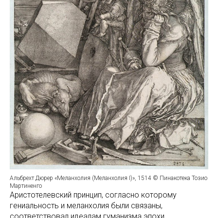
Альбрехт Дюрер «Меланхолия (Меланхолия I)», 1514 © Пинакотека Тозио
Мартиненго
Аристотелевский принцип, согласно которому
гениальность и меланхолия были связаны,
соответствовал идеалам гуманизма эпохи