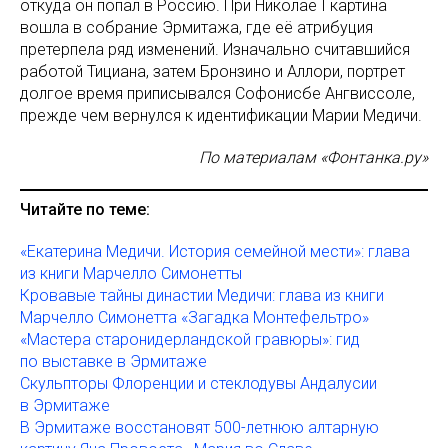
откуда он попал в Россию. При Николае I картина
вошла в собрание Эрмитажа, где её атрибуция
претерпела ряд изменений. Изначально считавшийся
работой Тициана, затем Бронзино и Аллори, портрет
долгое время приписывался Софонисбе Ангвиссоле,
прежде чем вернулся к идентификации Марии Медичи.
По материалам «Фонтанка.ру»
Читайте по теме:
«Екатерина Медичи. История семейной мести»: глава
из книги Марчелло Симонетты
Кровавые тайны династии Медичи: глава из книги
Марчелло Симонетта «Загадка Монтефельтро»
«Мастера старонидерландской гравюры»: гид
по выставке в Эрмитаже
Скульпторы Флоренции и стеклодувы Андалусии
в Эрмитаже
В Эрмитаже восстановят 500-летнюю алтарную