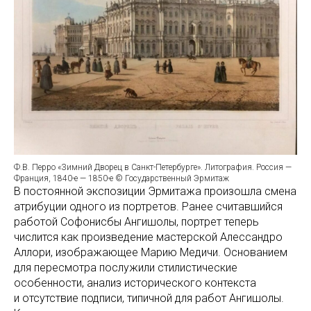
Ф.В. Перро «Зимний Дворец в Санкт-Петербурге». Литография. Россия —
Франция, 1840-е — 1850-е © Государственный Эрмитаж
В постоянной экспозиции Эрмитажа произошла смена
атрибуции одного из портретов. Ранее считавшийся
работой Софонисбы Ангишолы, портрет теперь
числится как произведение мастерской Алессандро
Аллори, изображающее Марию Медичи. Основанием
для пересмотра послужили стилистические
особенности, анализ исторического контекста
и отсутствие подписи, типичной для работ Ангишолы.