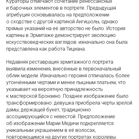
Кураторы отмечают сочетание ренессансных
и барочных элементов в портрете. Предыдущая
атрибуция основывалась на предположении
о сходстве с другой картиной Ангишолы, однако
прямых указаний на её авторство не было. История
картины в Эрмитаже демонстрирует эволюцию
искусствоведческих взглядов: изначально она была
представлена как работа Тициана.
Недавняя реставрация эрмитажного портрета
выявила изменения, внесённые в первоначальный
облик модели. Изначально героиня отличалась более
утончёнными чертами и менее пышным платьем, что
указывает на вероятную принадлежность
к мастерской Бронзино. Позднее изображение было
трансформировано: девушка приобрела черты зрелой
дамы, держащей букет, традиционно
ассоциирующийся с невестой. Предположение
об изображении Марии Медичи подкрепляется
уникальным украшением в её волосах,
повторяющимся на других портретах королевы.