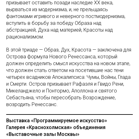
призывает оставить позади наследие XX века,
вырваться из модернизма, и, не прельщаясь
фантомами игривого и неверного постмодернизма,
вступить в борьбу за победу Образа над
абстракцией, Духа над материей, Красоты над
рационализмом.
В этой триаде — Образ, Дух, Красота — заключена для
Острова формула Нового Ренессанса, который
должен определить смысл искусства на новом этапе,
что должен стать ответом на посетившие нас тени
четырех всадников Апокалипсиса: Чумы, Войны, Глада
и Смерти. Остров призывает Рафаэля и Гвидо Рени,
Микеланджело и Понтормо, Аполлона и святого
Себастьяна, чтобы пересобрать Возрождение,
возродить Ренессанс.
Выставка «Программируемое искусство»
Галерея «Краснохолмская» объединения
«Выставочные залы Москвы»