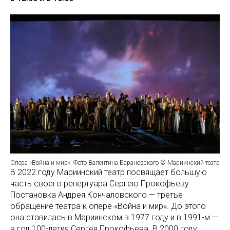
Опера «Война и мир». Фото Валентина Барановского © Мариинский театр
В 2022 году Мариинский театр посвящает большую
часть своего репертуара Сергею Прокофьеву.
Постановка Андрея Кончаловского — третье
обращение театра к опере «Война и мир». До этого
она ставилась в Мариинском в 1977 году и в 1991-м —
в год 100-летия Сергея Прокофьева. В 2000 году