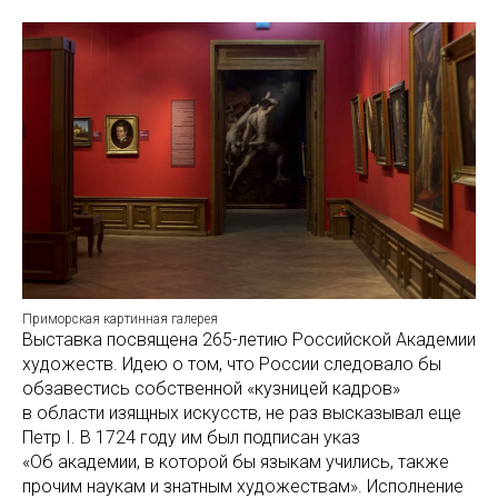
Приморская картинная галерея
Выставка посвящена 265-летию Российской Академии
художеств. Идею о том, что России следовало бы
обзавестись собственной «кузницей кадров»
в области изящных искусств, не раз высказывал еще
Петр I. В 1724 году им был подписан указ
«Об академии, в которой бы языкам учились, также
прочим наукам и знатным художествам». Исполнение