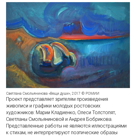
Светлана Смольянинова «Вещи души», 2017 © РОМИИ
Проект представляет зрителям произведения
живописи и графики молодых ростовских
художников: Марии Кладиенко, Олеси Толстопят,
Светланы Смольяниновой и Андрея Бобрикова.
Представленные работы не являются иллюстрациями
к стихам, не интерпретируют поэтические образы