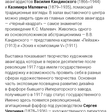
авангардистов
Василия Кандинского
(1866‒1944)
и
Казимира Малевича
(1879‒1935), ломающей
традиционные взгляды. В залах выставочного центра
можно увидеть один из главных символов авангарда
— «Черный квадрат» — самое знаменитое
произведение К.С. Малевич. Живопись одного
из основоположников абстракционизма — В.В.
Кандинского — представлена картинами: «Пейзаж»
(1913) и «Эскиз к композиции V» (1911).
Выставка показывает творчество художников
авангарда, которые в первое десятилетие после
революции 1917 года имели государственную
поддержку и возможность проявить себя в разных
сферах художественного творчества. Основная
часть экспозиции посвящена развитию дизайна
в фарфоре бывшего Императорского завода,
получившего в 1917 году статус государственного.
Именно здесь появился революционный,
агитационный фарфор под руководством
Сергея
Чехонина
(1878‒1936) — художественного директора