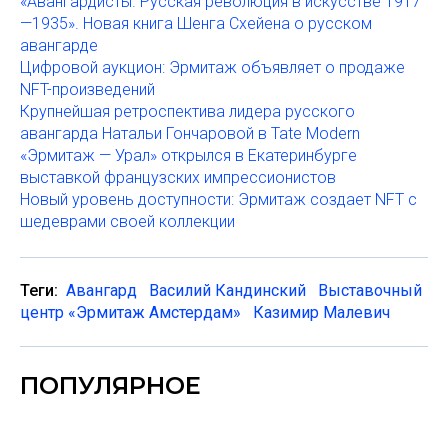
«Авангардисты. Русская революция в искусстве 1917
—1935». Новая книга Шенга Схейена о русском
авангарде
Цифровой аукцион: Эрмитаж объявляет о продаже
NFT-произведений
Крупнейшая ретроспектива лидера русского
авангарда Натальи Гончаровой в Tate Modern
«Эрмитаж — Урал» открылся в Екатеринбурге
выставкой французских импрессионистов
Новый уровень доступности: Эрмитаж создает NFT с
шедеврами своей коллекции
Теги:
Авангард
Василий Кандинский
Выставочный
центр «Эрмитаж Амстердам»
Казимир Малевич
ПОПУЛЯРНОЕ