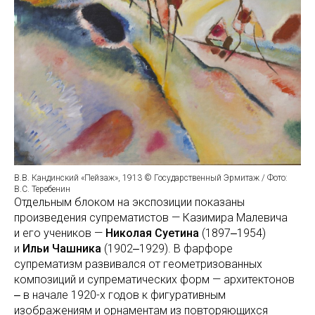
В.В. Кандинский «Пейзаж», 1913 © Государственный Эрмитаж / Фото:
В.С. Теребенин
Отдельным блоком на экспозиции показаны
произведения супрематистов — Казимира Малевича
и его учеников —
Николая Суетина
(1897‒1954)
и
Ильи Чашника
(1902‒1929). В фарфоре
супрематизм развивался от геометризованных
композиций и супрематических форм — архитектонов
‒ в начале 1920-х годов к фигуративным
изображениям и орнаментам из повторяющихся