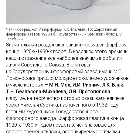
Чайник с крышкой. Автор формы К.С. Малевич. Государственный
фарфоровый завод, 1920-е © Государственный Эрмитаж / Фото: В.С.
Теребенин
Значительный раздел экспозиции посвящен фарфору
конца 1920-х-1930-х годов. В изделиях этого времени
нашли отражение все наиболее значимые события
жизни Советского Союза. В эти годы
на Государственный фарфоровый завод имени М.В.
Ломоносова пришло молодое поколение художников,
в числе которых —
М.Н. Мох, И.И. Ризнич, Л.К. Блак,
Т.Н. Безпалова-Михалева, Л.В. Протопопова
и другие, на творчество которых оказывали влияние
уроки Николая Суетина, назначенного в 1932 году
главным художником Государственного
фарфорового завода. Фарфоровая пластика конца
1920-х-1930-х годов представляет знаковые для
своего времени типажи, ассоциируемые с темами