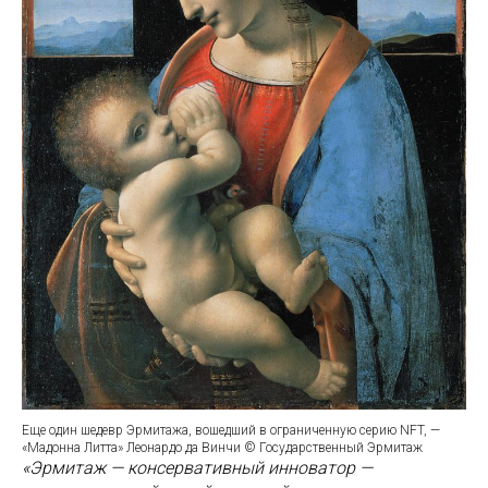
Еще один шедевр Эрмитажа, вошедший в ограниченную серию NFT, —
«Мадонна Литта» Леонардо да Винчи © Государственный Эрмитаж
«Эрмитаж — консервативный инноватор —