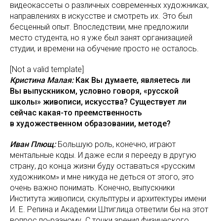
видеокассеты о различных современных художниках,
направлениях в искусстве и смотреть их. Это был
бесценный опыт. Впоследствии, мне предложили
место студента, но я уже был занят организацией
студии, и времени на обучение просто не осталось.
[Not a valid template]
Кристина Малая:
Как Вы думаете, являетесь ли
Вы выпускником, условно говоря, «русской
школы» живописи, искусства? Существует ли
сейчас какая-то преемственность
в художественном образовании, методе?
Иван Плющ:
Большую роль, конечно, играют
ментальные коды. И даже если я перееду в другую
страну, до конца жизни буду оставаться «русским
художником» и мне никуда не деться от этого, это
очень важно понимать. Конечно, выпускники
Института живописи, скульптуры и архитектуры имени
И. Е. Репина и Академии Штиглица ответили бы на этот
вопрос по-разному. С точки зрения физического