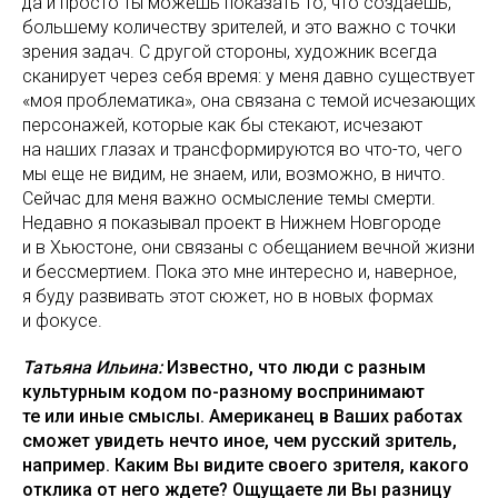
да и просто ты можешь показать то, что создаешь,
большему количеству зрителей, и это важно с точки
зрения задач. С другой стороны, художник всегда
сканирует через себя время: у меня давно существует
«моя проблематика», она связана с темой исчезающих
персонажей, которые как бы стекают, исчезают
на наших глазах и трансформируются во что-то, чего
мы еще не видим, не знаем, или, возможно, в ничто.
Сейчас для меня важно осмысление темы смерти.
Недавно я показывал проект в Нижнем Новгороде
и в Хьюстоне, они связаны с обещанием вечной жизни
и бессмертием. Пока это мне интересно и, наверное,
я буду развивать этот сюжет, но в новых формах
и фокусе.
Татьяна Ильина:
Известно, что люди с разным
культурным кодом по-разному воспринимают
те или иные смыслы. Американец в Ваших работах
сможет увидеть нечто иное, чем русский зритель,
например. Каким Вы видите своего зрителя, какого
отклика от него ждете? Ощущаете ли Вы разницу