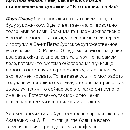
Кристина Малая:
Иван, как началось Ваше
становление как художника? Кто повлиял на Вас?
Иван Плющ:
Я уже родился с ощущением того, что
буду художником. В детстве я занимался довольно
полярными вещами: большим теннисом и живописью.
В какой-то момент я понял, что спорт мне неинтересен,
и поступил в Санкт-Петербургское художественное
училище им. Н. К. Рериха. Оттуда меня выгоняли целых
два раза, официально за физкультуру, но на самом
деле, потому что система образования в училище
довольно костная и старорежимная, а я стремился
экспериментировать. Тогда казалось, что мои работы
получались довольно смелыми, я их рассматривал как
вызов учителям, но сейчас все это кажется немного
смешным. Естественно, так мои отношения
с преподавателями испортились, и я вылетел.
Затем ушел учиться в Художественно-промышленную
Академию им. А. Л. Штиглица, где больше всего
на меня повлиял преподаватель с кафедры