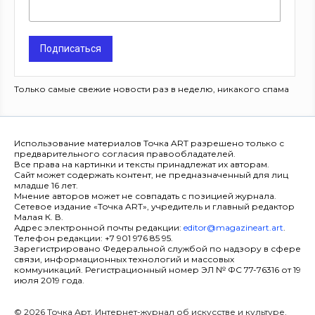
Подписаться
Только самые свежие новости раз в неделю, никакого спама
Использование материалов Точка ART разрешено только с
предварительного согласия правообладателей.
Все права на картинки и тексты принадлежат их авторам.
Сайт может содержать контент, не предназначенный для лиц
младше 16 лет.
Мнение авторов может не совпадать с позицией журнала.
Сетевое издание «Точка ART», учредитель и главный редактор
Малая К. В.
Адрес электронной почты редакции:
editor@magazineart.art
.
Телефон редакции: +7 901 976 85 95.
Зарегистрировано Федеральной службой по надзору в сфере
связи, информационных технологий и массовых
коммуникаций. Регистрационный номер ЭЛ № ФС 77-76316 от 19
июля 2019 года.
© 2026 Точка Арт. Интернет-журнал об искусстве и культуре.