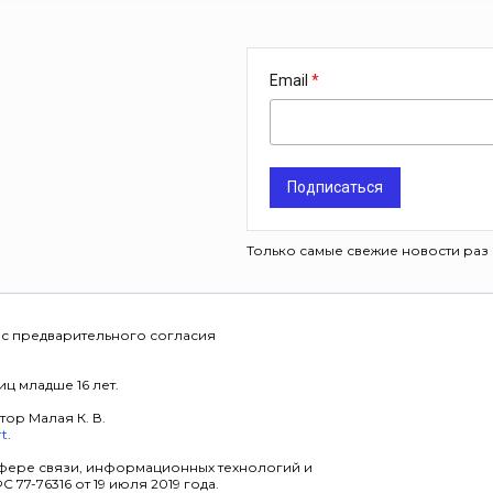
Email
Подписаться
Только самые свежие новости раз 
 с предварительного согласия
ц младше 16 лет.
тор Малая К. В.
rt
.
фере связи, информационных технологий и
7-76316 от 19 июля 2019 года.