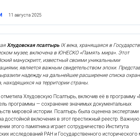
11 августа 2025
И
шая
Хлудовская псалтырь
IX века, хранящаяся в Государст
еском музее, включена в ЮНЕСКО «Память мира». Этот
йский манускрипт, известный своими уникальными
ациями, является важным свидетельством эпохи. Предста
выразили надежду на дальнейшее расширение списка охра
, находящихся на территории страны.
отметила Хлудовскую Псалтырь, включив её в программу 
Цель программы — сохранение значимых документальных
ьств мировой истории. Псалтырь была оценена экспертами
на достойной включения в этот престижный реестр. Важную
ении этого памятника играет сотрудничество Института
ких исследований РАН и Государственного исторического 