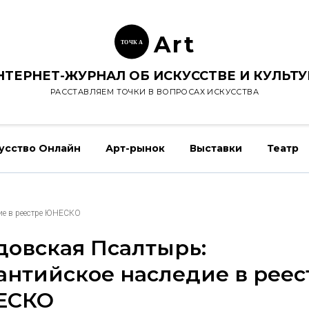
Ar
t
ТОЧК
А
НТЕРНЕТ-ЖУРНАЛ ОБ ИСКУССТВЕ И КУЛЬТУ
РАССТАВЛЯЕМ ТОЧКИ В ВОПРОСАХ ИСКУССТВА
усство Онлайн
Арт-рынок
Выставки
Театр
ие в реестре ЮНЕСКО
довская Псалтырь:
антийское наследие в реес
ЕСКО