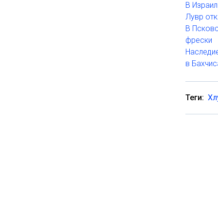
В Израил
Лувр отк
В Псков
фрески
Наследие
в Бахчи
Теги:
Хл