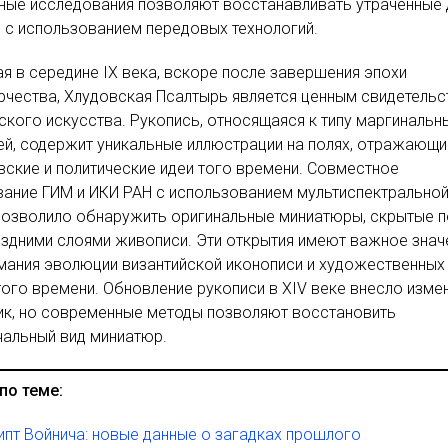
ные исследования позволяют восстанавливать утраченные 
 с использованием передовых технологий.
я в середине IX века, вскоре после завершения эпохи
чества, Хлудовская Псалтырь является ценным свидетель
ского искусства. Рукопись, относящаяся к типу маргинальн
й, содержит уникальные иллюстрации на полях, отражающи
ские и политические идеи того времени. Совместное
ание ГИМ и ИКИ РАН с использованием мультиспектрально
позволило обнаружить оригинальные миниатюры, скрытые п
здними слоями живописи. Эти открытия имеют важное знач
мания эволюции византийской иконописи и художественных
того времени. Обновление рукописи в XIV веке внесло изме
ик, но современные методы позволяют восстановить
альный вид миниатюр.
по теме:
пт Войнича: новые данные о загадках прошлого