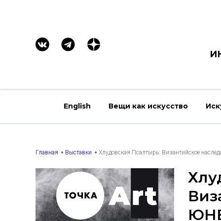
И
English
Вещи как искусство
Иск
Главная
Выставки
Хлудовская Псалтырь: Византийское наслед
Хлу
Виз
ЮН