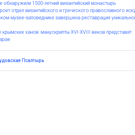
е обнаружили 1500-летний византийский монастырь
роет отдел византийского и греческого православного иск
ском музее-заповеднике завершена реставрация уникально
 крымских ханов: манускрипты XVI-XVIII веков представят
сарае
удовская Псалтырь