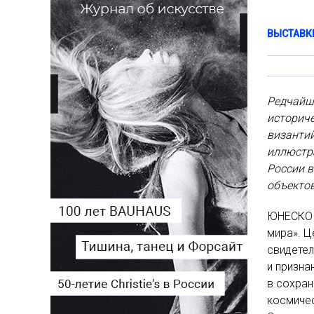
ВЫСТАВК
Редчай
историч
византи
иллюстр
России 
объектов
ЮНЕСКО 
мира». 
свидетел
и призна
в сохран
космичес