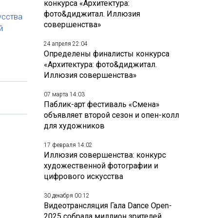
конкурса «Архитектура:
фото&диджитал. Иллюзия
усства
совершенства»
й
24 апреля 22:04
Определены финалисты конкурса
«Архитектура: фото&диджитал.
Иллюзия совершенства»
07 марта 14:03
Паблик-арт фестиваль «Смена»
объявляет второй сезон и опен-колл
для художников
17 февраля 14:02
Иллюзия совершенства: конкурс
художественной фотографии и
цифрового искусства
30 декабря 00:12
Видеотрансляция Гала Dance Open-
2025 собрала миллион зрителей