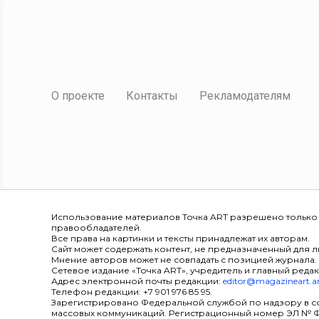
О проекте
Контакты
Рекламодателям
Использование материалов Точка ART разрешено только
правообладателей.
Все права на картинки и тексты принадлежат их авторам.
Сайт может содержать контент, не предназначенный для ли
Мнение авторов может не совпадать с позицией журнала.
Сетевое издание «Точка ART», учредитель и главный редак
Адрес электронной почты редакции:
editor@magazineart.a
Телефон редакции: +7 901 976 85 95.
Зарегистрировано Федеральной службой по надзору в с
массовых коммуникаций. Регистрационный номер ЭЛ № ФС 7