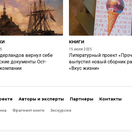
КИ
КНИГИ
25
15 июля 2025
дерландов вернул себе
Литературный проект «Проч
ские документы Ост-
выпустил новый сборник р
 компании
«Вкус жизни»
оекте
Авторы и эксперты
Партнеры
Контакты
ика
Фрагмент книги
Экскурсия