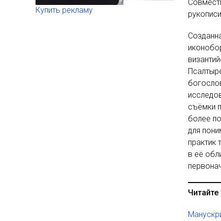
Совмест
Купить рекламу
рукописи
Созданна
иконобор
византий
Псалтыре
богослов
исследов
съёмки 
более по
для пони
практик 
в её обл
первонач
Читайте 
Манускри