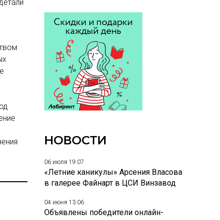
детали
ством
ых
е
й
од
ение
НОВОСТИ
нения
06 июля 19:07
«Летние каникулы» Арсения Власова
в галерее Файнарт в ЦСИ Винзавод
04 июня 13:06
Объявлены победители онлайн-