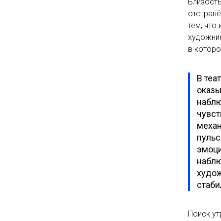
Близость
отстран
тем, что
художник
в которо
В теа
оказы
наблю
чувст
механ
пульс
эмоци
наблю
худож
стаби
Поиск ут