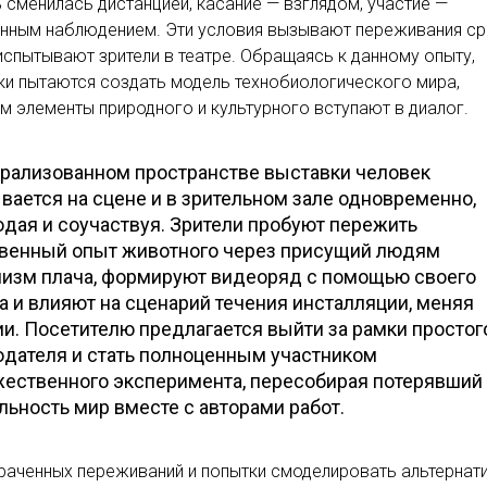
 сменилась дистанцией, касание — взглядом, участие —
ённым наблюдением. Эти условия вызывают переживания ср
 испытывают зрители в театре. Обращаясь к данному опыту,
и пытаются создать модель технобиологического мира,
м элементы природного и культурного вступают в диалог.
трализованном пространстве выставки человек
вается на сцене и в зрительном зале одновременно,
дая и соучаствуя. Зрители пробуют пережить
венный опыт животного через присущий людям
изм плача, формируют видеоряд с помощью своего
а и влияют на сценарий течения инсталляции, меняя
и. Посетителю предлагается выйти за рамки простог
дателя и стать полноценным участником
ественного эксперимента, пересобирая потерявший
льность мир вместе с авторами работ.
раченных переживаний и попытки смоделировать альтернат