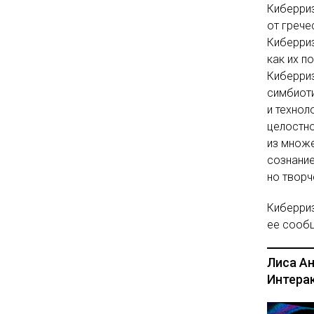
Киберриз
от грече
Киберриз
как их п
Киберри
симбиот
и технол
целостн
из множе
сознание
но твор
Киберриз
ее сооб
Лиса А
Интера