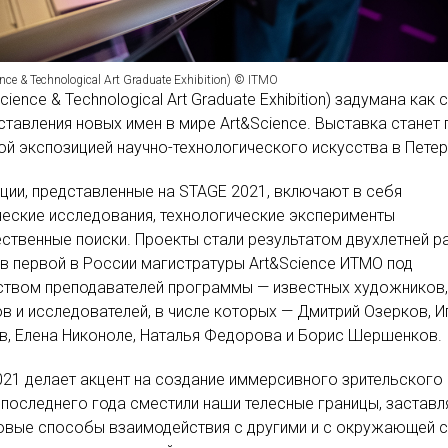
ce & Technological Art Graduate Exhibition) © ITMO
ience & Technological Art Graduate Exhibition) задумана как 
ставления новых имен в мире Art&Science. Выставка станет
й экспозицией научно-технологического искусства в Петер
ции, представленные на STAGE 2021, включают в себя
еские исследования, технологические эксперименты
ственные поиски. Проекты стали результатом двухлетней 
в первой в России магистратуры Art&Science ИТМО под
ством преподавателей программы — известных художников,
в и исследователей, в числе которых — Дмитрий Озерков, И
, Елена Никоноле, Наталья Федорова и Борис Шершенков.
21 делает акцент на создание иммерсивного зрительского 
последнего года сместили наши телесные границы, заставл
овые способы взаимодействия с другими и с окружающей с