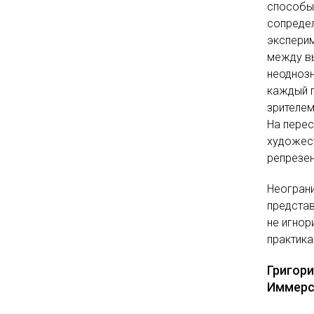
способы
сопредел
эксперим
между в
неоднозн
каждый п
зрителем
На перес
художес
репрезен
Неогран
предста
не игнор
практика
Григори
Иммерс