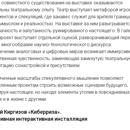
 совместного существования на выставке оказываются
ьны театральному опыту. Театр выступает метафорой игр
ентов и спекуляций, где занавес служит для зрителя границ
ымыслом и реальностью. На выставке за ним разыгрываетс
ачность и запутанность руинированного настоящего. В гал
роект выступает отдельной сценой, разворачивающей пер
 многообразие научно-технологического дискурса.
ечении аналоговых и цифровых миров возникает иммерсив
твенная чувственность, заменяющая замкнутую театральну
тацию сонастройкой и присутствием.
иченные масштабы спекулятивного мышления позволяют
вленным проектам строить возможные сценарии будущего,
ируя настоящее, но находя элементы утопии в повседневных
х и в жизни с другими.
й Киргизов «Киберриза».
ивная интерактивная инсталляция