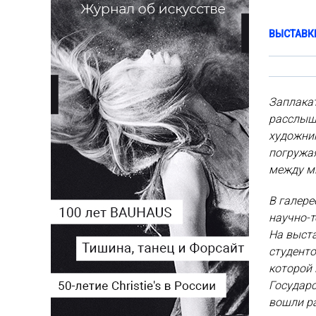
ВЫСТАВК
Заплакат
расслыша
художни
погружая
между м
В галер
научно-т
На выст
студент
которой
Государ
вошли ра