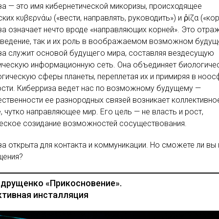
а — это имя кибернетической микоризы, происходящее
ских κυβερνάω («вести, направлять, руководить») и ῥίζα («кор
а означает нечто вроде «направляющих корней». Это отра
оведение, так и их роль в воображаемом возможном будущ
за служит основой будущего мира, составляя вездесущую
ическую информационную сеть. Она объединяет биологиче
огическую сферы планеты, переплетая их и примиряя в ноо
ости. Киберриза ведет нас по возможному будущему —
ственности ее разнородных связей возникает коллективно
, чутко направляющее мир. Его цель — не власть и рост,
ческое созидание возможностей сосуществования.
а открыта для контакта и коммуникации. Но сможете ли вы 
щения?
ндрущенко «Прикосновение».
ктивная инсталляция