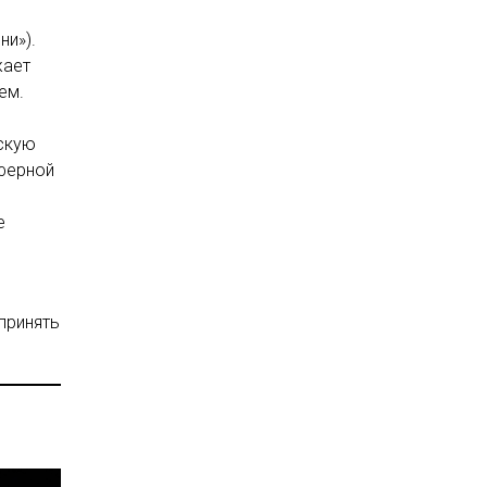
ни»).
жает
ем.
скую
сферной
е
принять