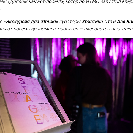
ммы
«
Диплом как арт-проект
»
‎, которую ИТМО запустил впе
.
ке
«Экскурсия для чтения»
кураторы
Христина Отс и Ася Ка
вляют восемь дипломных проектов — экспонатов выставки