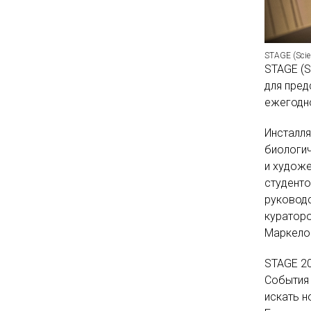
STAGE (Scien
STAGE (Sc
для пред
ежегодно
Инсталля
биологич
и художе
студенто
руковод
кураторо
Маркелов
STAGE 20
События 
искать н