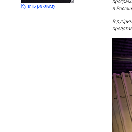
програ
Купить рекламу
в России
В рубри
предста