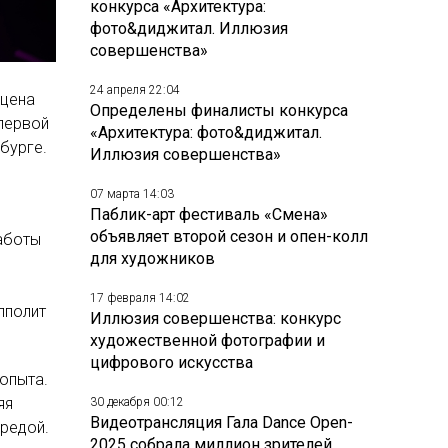
конкурса «Архитектура:
фото&диджитал. Иллюзия
совершенства»
24 апреля 22:04
сцена
Определены финалисты конкурса
 первой
«Архитектура: фото&диджитал.
бурге.
Иллюзия совершенства»
07 марта 14:03
Паблик-арт фестиваль «Смена»
объявляет второй сезон и опен-колл
работы
для художников
17 февраля 14:02
пполит
Иллюзия совершенства: конкурс
художественной фотографии и
цифрового искусства
опыта.
яя
30 декабря 00:12
Видеотрансляция Гала Dance Open-
редой.
2025 собрала миллион зрителей