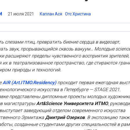
21 июля 2021
Каплан Ася
Отс Христина
И
ь слезами птиц, превратить биение сердца в видеоарт,
ть звук, прорывающийся сквозь вакуум… Молодые science
ки расширяют пределы чувственного восприятия зрителей,
 их в театрализованное пространство, где стираются гран
иром природы и технологий.
ее
AIR (Art.ITMO.Residency)
проходит первая ежегодная выс
ехнологического искусства в Петербурге — STAGE 2021.
авке представлены дипломные проекты молодых художник
ов магистратуры
Art&Science Университета ИТМО
, руковод
 выступает заведующий отделом современного искусства
ственного Эрмитажа
Дмитрий Озерков
. В экспозицию такж
боты, созданные студентами других специальностей в рам