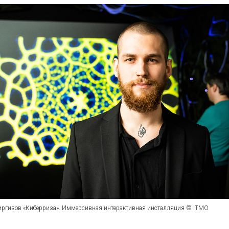
иргизов «Киберриза». Иммерсивная интерактивная инсталляция © ITMO