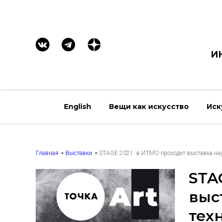
И
English
Вещи как искусство
Иск
Главная
Выставки
STAGE 2021: в ИТМО проходит выставка нау
STA
выс
тех