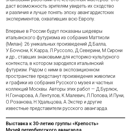
даст возможность зрителям увидеть их сходство
и различия и лучше понять эпоху авангардистских
экспериментов, охвативших всю Европу.
Впервые в России будут показаны шедевры
итальянского футуризма из собрания Маттиоли
(Милан): 26 уникальных произведений Д.Балла,
У.Боччони, К.Карра, Л.Руссоло, Д.Северини, М.Сирони
и др., ставших знаковыми для историко-культурного
контекста, в котором зародился итальянский
футуризм. Рядом с ними в экспозиционном
пространстве предстанут произведения живописи
и графики из собрания Русского музея и частных
коллекций Москвы. Авторы этих работ — Д.Бурлюк,
Н.Гончарова, А.Лентулов, К.Малевич, Л.Попова, И.Пуни,
О.Розанова, Н.Удальцова, А.Экстер и другие
известные представители русского авангарда.
Выставка к 30-летию группы «Крепость»
Музей петербургского авангарда