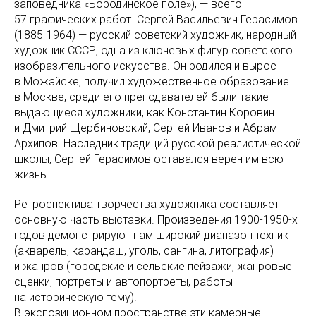
заповедника «Бородинское поле»), — всего
57 графических работ. Сергей Васильевич Герасимов
(1885-1964) — русский советский художник, народный
художник СССР, одна из ключевых фигур советского
изобразительного искусства. Он родился и вырос
в Можайске, получил художественное образование
в Москве, среди его преподавателей были такие
выдающиеся художники, как Константин Коровин
и Дмитрий Щербиновский, Сергей Иванов и Абрам
Архипов. Наследник традиций русской реалистической
школы, Сергей Герасимов оставался верен им всю
жизнь.
Ретроспектива творчества художника составляет
основную часть выставки. Произведения 1900-1950-х
годов демонстрируют нам широкий диапазон техник
(акварель, карандаш, уголь, сангина, литография)
и жанров (городские и сельские пейзажи, жанровые
сценки, портреты и автопортреты, работы
на историческую тему).
В экспозиционном пространстве эти камерные,