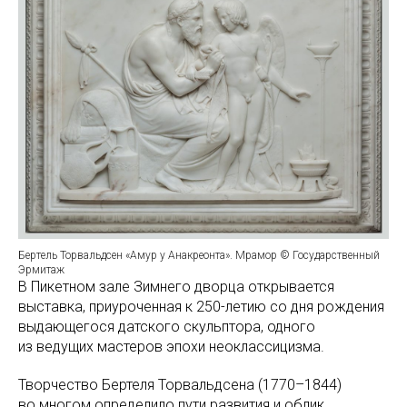
Бертель Торвальдсен «Амур у Анакреонта». Мрамор © Государственный
Эрмитаж
В Пикетном зале Зимнего дворца открывается
выставка, приуроченная к 250-летию со дня рождения
выдающегося датского скульптора, одного
из ведущих мастеров эпохи неоклассицизма.
Творчество Бертеля Торвальдсена (1770–1844)
во многом определило пути развития и облик