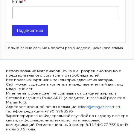
Email
Подписаться
Только самые свежие новости раз в неделю, никакого спама
Использование материалов Точка ART разрешено только с
предварительного согласия правообладателей.
Все права на картинки и тексты принадлежат их авторам.
Сайт может содержать контент, не предназначенный для лиц
младше 16 лет.
Мнение авторов может не совпадать с позицией журнала.
Сетевое издание «Точка ART», учредитель и главный редактор
Малая К. В.
Адрес электронной почты редакции:
editor@magazineart.art
.
Телефон редакции: +7 901 976 85 95.
Зарегистрировано Федеральной службой по надзору в сфере
связи, информационных технологий и массовых
коммуникаций. Регистрационный номер ЭЛ № ФС 77-76316 от 19
июля 2019 года.