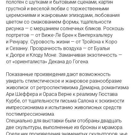
полотен с шутками и бытовыми сценами, картин
грустной и веселой любви с торжественными
церемониями и жанровыми эпизодами, любования
цветом со смакованием формы, тщательности
рисунка — с мерцанием солнечных бликов. Роскошь
портретов — от Виже-Ле Брен к Винтерхальтеру
и Ренуару. Суровость жизни — от Тройона к Коро
и Сезанну. Прозрачность воздуха — от Буальи
к Дюпре и Клоду Моне. Заманчивая экзотичность —
от «ориенталиста» Декана до Гогена.
Показанные произведения дают возможность
увидеть стилистическое и жанровое разнообразие
живописи: от ретроспективизма Демарна, романтизма
Ари Шеффера и Ораса Верне к реализму Гюстава
Курбе, от тщательности письма Салона к эскизности
импрессионизма и испытанию живописных средств
постимпрессионизма.
Специально для выставки были отобраны двадцать
две скульптуры, выполненные из бронзы и мрамора.
Среди них произведения знаменитых скульпторов, чье