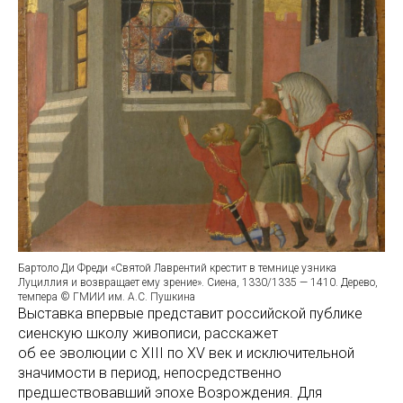
Бартоло Ди Фреди «Святой Лаврентий крестит в темнице узника
Луциллия и возвращает ему зрение». Сиена, 1330/1335 — 1410. Дерево,
темпера © ГМИИ им. А.С. Пушкина
Выставка впервые представит российской публике
сиенскую школу живописи, расскажет
об ее эволюции с XIII по XV век и исключительной
значимости в период, непосредственно
предшествовавший эпохе Возрождения. Для