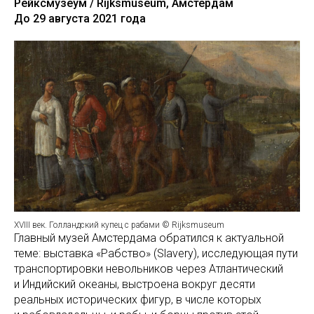
Рейксмузеум / Rijksmuseum, Амстердам
До 29 августа 2021 года
XVIII век. Голландский купец с рабами © Rijksmuseum
Главный музей Амстердама обратился к актуальной
теме: выставка «Рабство» (Slavery), исследующая пути
транспортировки невольников через Атлантический
и Индийский океаны, выстроена вокруг десяти
реальных исторических фигур, в числе которых