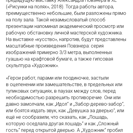
предыдущую выставку Александра Повзнера в XL
(«Рисунки на полях», 2018). Тогда работы автора,
преимущественно небольшие, были разложены прямо
на полу зала. Такой незамысловатый способ
презентации напоминал академический просмотр или
рабочую обстановку личной мастерской художника.
На выставке «кусство», напротив, будут представлены
масштабные произведения Повзнера: серия
изображений примерно 3/3 метра, выполненных
гуашью на крафтовой бумаге, а также гипсовая
скульптура «Художник».
«Герои работ, парами или поодиночке, застыли
в оцепенении или замешательстве, в предельных или
тупиковых ситуациях, в паузах между слов, перед
необходимостью разрешить противоречие. Они или
давно замолчали, как „Идол“ и „Забор-дерево-забор“,
или боятся издать звук, как „Девушка за дверью“, или
ещё не сообразили, что сказать, как „Лошадь,
которую оседлала другая лошадь“ и как „Сложный
гость“ перед открытой дверью. А „Художник“ пробил