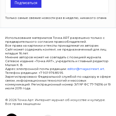
Подписаться
Только самые свежие новости раз в неделю, никакого спама
Использование материалов Точка ART разрешено только с
предварительного согласия правообладателей.
Все права на картинки и тексты принадлежат их авторам.
Сайт может содержать контент, не предназначенный для лиц
младше 16 лет.
Мнение авторов может не совпадать с позицией журнала.
Сетевое издание «Точка ART», учредитель и главный редактор
Малая К. В.
Адрес электронной почты редакции:
editor@magazineart.art
.
Телефон редакции: +7 901 976 85 95.
Зарегистрировано Федеральной службой по надзору в сфере
связи, информационных технологий и массовых
коммуникаций. Регистрационный номер ЭЛ № ФС 77-76316 от 19
июля 2019 года.
© 2026 Точка Арт. Интернет-журнал об искусстве и культуре.
Все права защищены