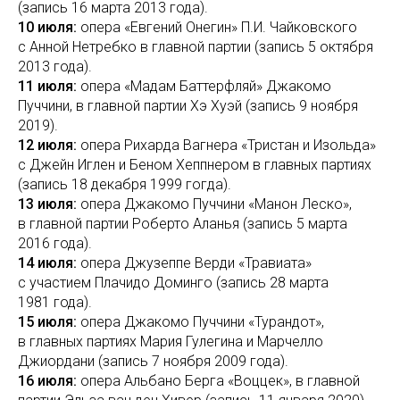
(запись 16 марта 2013 года).
10 июля:
опера «Евгений Онегин» П.И. Чайковского
с Анной Нетребко в главной партии (запись 5 октября
2013 года).
11 июля:
опера «Мадам Баттерфляй» Джакомо
Пуччини, в главной партии Хэ Хуэй (запись 9 ноября
2019).
12 июля:
опера Рихарда Вагнера «Тристан и Изольда»
с Джейн Иглен и Беном Хеппнером в главных партиях
(запись 18 декабря 1999 гогда).
13 июля:
опера Джакомо Пуччини «Манон Леско»,
в главной партии Роберто Аланья (запись 5 марта
2016 года).
14 июля:
опера Джузеппе Верди «Травиата»
с участием Плачидо Доминго (запись 28 марта
1981 года).
15 июля:
опера Джакомо Пуччини «Турандот»,
в главных партиях Мария Гулегина и Марчелло
Джиордани (запись 7 ноября 2009 года).
16 июля:
опера Альбано Берга «Воццек», в главной