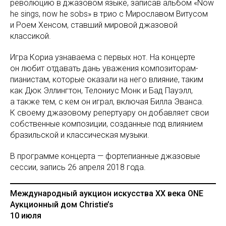
революцию в джазовом языке, записав альбом «Now
he sings, now he sobs» в трио с Мирославом Витусом
и Роем Хенсом, ставший мировой джазовой
классикой.
Игра Кориа узнаваема с первых нот. На концерте
он любит отдавать дань уважения композиторам-
пианистам, которые оказали на него влияние, таким
как Дюк Эллингтон, Телониус Монк и Бад Пауэлл,
а также тем, с кем он играл, включая Билла Эванса.
К своему джазовому репертуару он добавляет свои
собственные композиции, созданные под влиянием
бразильской и классическая музыки.
В программе концерта — фортепианные джазовые
сессии, запись 26 апреля 2018 года.
Международный аукцион искусства ХХ века ONE
Аукционный дом Christie’s
10 июля