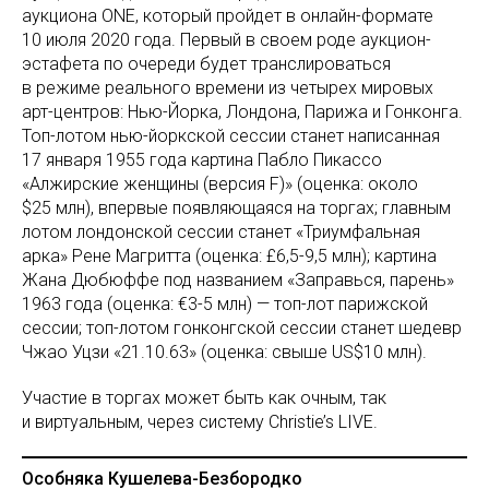
аукциона ONE, который пройдет в онлайн-формате
10 июля 2020 года. Первый в своем роде аукцион-
эстафета по очереди будет транслироваться
в режиме реального времени из четырех мировых
арт-центров: Нью-Йорка, Лондона, Парижа и Гонконга.
Топ-лотом нью-йоркской сессии станет написанная
17 января 1955 года картина Пабло Пикассо
«Алжирские женщины (версия F)» (оценка: около
$25 млн), впервые появляющаяся на торгах; главным
лотом лондонской сессии станет «Триумфальная
арка» Рене Магритта (оценка: £6,5-9,5 млн); картина
Жана Дюбюффе под названием «Заправься, парень»
1963 года (оценка: €3-5 млн) — топ-лот парижской
сессии; топ-лотом гонконгской сессии станет шедевр
Чжао Уцзи «21.10.63» (оценка: свыше US$10 млн).
Участие в торгах может быть как очным, так
и виртуальным, через систему Christie’s LIVE.
Особняка Кушелева-Безбородко