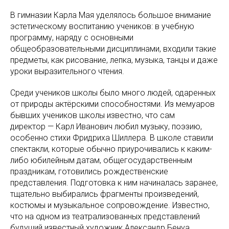
В гимназии Карла Мая уделялось большое внимание
эстетическому воспитанию учеников: в учебную
программу, наряду с основными
общеобразовательными дисциплинами, входили такие
предметы, как рисование, лепка, музыка, танцы и даже
уроки выразительного чтения.
Среди учеников школы было много людей, одаренных
от природы актёрскими способностями. Из мемуаров
бывших учеников школы известно, что сам
директор — Карл Иванович любил музыку, поэзию,
особенно стихи Фридриха Шиллера. В школе ставили
спектакли, которые обычно приурочивались к каким-
либо юбилейным датам, общегосударственным
праздникам, готовились рождественские
представления. Подготовка к ним начиналась заранее,
тщательно выбирались фрагменты произведений,
костюмы и музыкальное сопровождение. Известно,
что на одном из театрализованных представлений
будущий известный художник Александр Бенуа