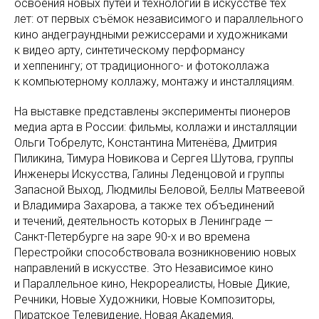
освоения новых путей и технологий в искусстве тех
лет: от первых съёмок независимого и параллельного
кино андеграундными режиссерами и художниками
к видео арту, синтетическому перформансу
и хеппенингу; от традиционного- и фотоколлажа
к компьютерному коллажу, монтажу и инсталляциям.
На выставке представлены эксперименты пионеров
медиа арта в России: фильмы, коллажи и инсталляции
Ольги Тобрелутс, Константина Митенёва, Дмитрия
Пиликина, Тимура Новикова и Сергея Шутова, группы
Инженеры Искусства, Галины Леденцовой и группы
Запасной Выход, Людмилы Беловой, Беллы Матвеевой
и Владимира Захарова, а также тех объединений
и течений, деятельность которых в Ленинграде —
Санкт-Петербурге на заре 90-х и во времена
Перестройки способствовала возникновению новых
направлений в искусстве. Это Независимое кино
и Параллельное кино, Некрореалисты, Новые Дикие,
Речники, Новые Художники, Новые Композиторы,
Пиратское Телевидение, Новая Академия,