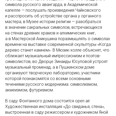
символа русского авангарда, в Академической
капелле — послушать произведения Чайковского
и расспросить об устройстве органа у органного
мастера, в Музее истории религии — разобраться
в значении сакральных символов, встречающихся
на стенах древних храмов и алхимических книг,
а в Мастерской Аникушина поразмышлять о символах
времени на выставке современной скульптуры «Когда
дерево станет камнем». В Мюзик-холле объяснят, что
сближает музыкальный импрессионизм и поэтов-
символистов, во Дворце Зинаиды Юсуповой устроят
музыкальный променад, а в Пушкинском доме
организуют творческую лабораторию, участники
которой познакомятся со всеми основными
течениями русского модернизма: символизмом,
акмеизмом, футуризмом.
В саду Фонтанного дома состоится open air.
Художественная инсталляция «До свиданья, стена»,
выстроенная в саду режиссером и художником Яной