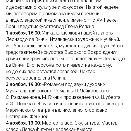
Мясникова. Приятная беседа с шампанским
и десертами о культуре и искусстве. На этой неделе
мы поговорим о самом значимом времени
в нидерландской живописи, а именно — о XVII веке.
Бранч ведет искусствовед Елена Репина.
1 ноября, 16:00:
Уникальные люди нашей планеты.
Леонардо да Винчи. Итальянский художник и учёный,
изобретатель, писатель, музыкант, один из крупнейших
представителей искусства Высокого Возрождения,
яркий пример «универсального человека» — Леонардо
да Винчи. Его персона, хоть и известна каждому,
но до сих пор остается загадкой. Лектор —
искусствовед Елена Репина.
3 ноября, 19:30:
«Романсы под звуки духовых.
Музыкальный салон». Романсы П. Чайковского,
С. Рахманинова, М. Глинки, произведения Ф. Шуберта
и Ф. Шопена в 4 руки в исполнении артистов оркестра
Мариинского театра и великолепного сопрано
Екатерины Фениной.
4 ноября, 13:00:
Мастер-класс. Скульптура. Мастер-
класс «Лепка фигуры человека» вместе