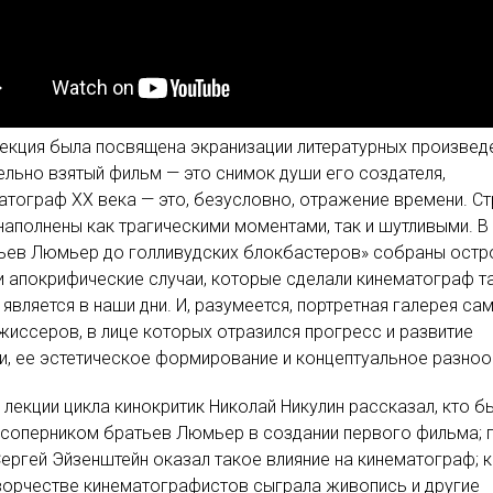
екция была посвящена экранизации литературных произвед
ельно взятый фильм — это снимок души его создателя,
атограф ХХ века — это, безусловно, отражение времени. С
наполнены как трагическими моментами, так и шутливыми. В
тьев Люмьер до голливудских блокбастеров» собраны ост
и апокрифические случаи, которые сделали кинематограф т
 является в наши дни. И, разумеется, портретная галерея са
жиссеров, в лице которых отразился прогресс и развитие
и, ее эстетическое формирование и концептуальное разноо
 лекции цикла кинокритик Николай Никулин рассказал, кто б
 соперником братьев Люмьер в создании первого фильма; 
ергей Эйзенштейн оказал такое влияние на кинематограф; 
ворчестве кинематографистов сыграла живопись и другие