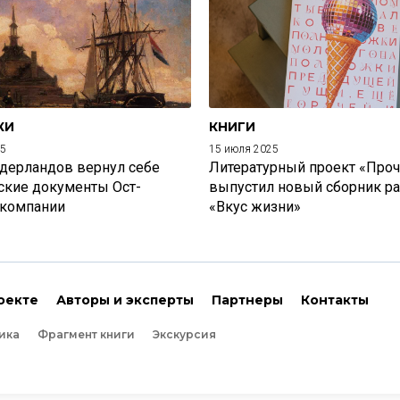
КИ
КНИГИ
25
15 июля 2025
дерландов вернул себе
Литературный проект «Проч
ские документы Ост-
выпустил новый сборник р
 компании
«Вкус жизни»
оекте
Авторы и эксперты
Партнеры
Контакты
ика
Фрагмент книги
Экскурсия