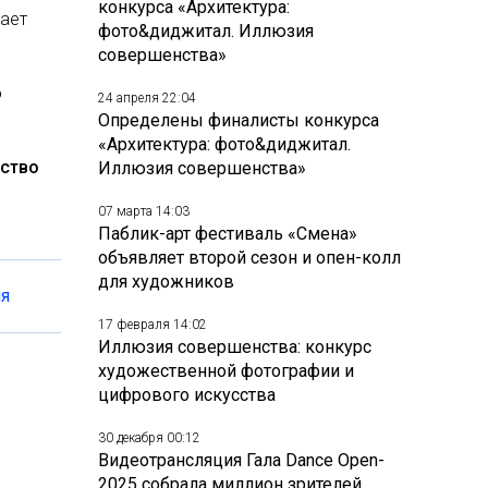
конкурса «Архитектура:
тает
фото&диджитал. Иллюзия
совершенства»
о
24 апреля 22:04
Определены финалисты конкурса
«Архитектура: фото&диджитал.
ство
Иллюзия совершенства»
07 марта 14:03
Паблик-арт фестиваль «Смена»
объявляет второй сезон и опен-колл
для художников
ия
17 февраля 14:02
Иллюзия совершенства: конкурс
художественной фотографии и
цифрового искусства
30 декабря 00:12
Видеотрансляция Гала Dance Open-
2025 собрала миллион зрителей