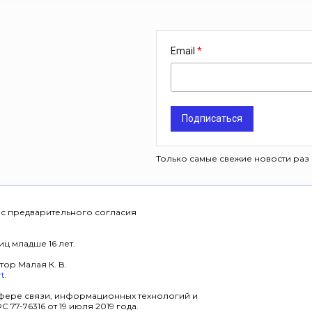
Email
Подписаться
Только самые свежие новости раз 
 с предварительного согласия
ц младше 16 лет.
тор Малая К. В.
rt
.
фере связи, информационных технологий и
7-76316 от 19 июля 2019 года.