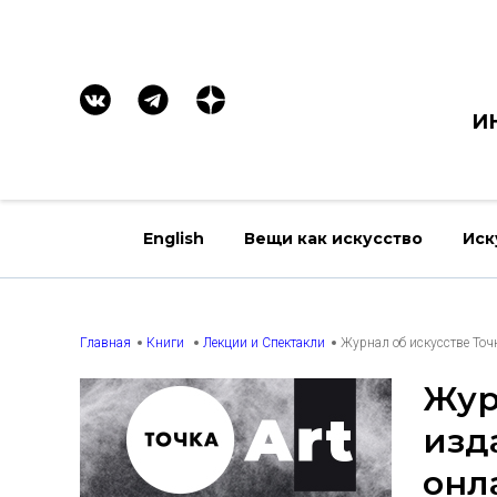
И
English
Вещи как искусство
Иск
Главная
Книги
Лекции и Спектакли
Журнал об искусстве Точ
Жур
изд
онл