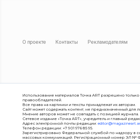
О проекте
Контакты
Рекламодателям
Использование материалов Точка ART разрешено только
правообладателей.
Все права на картинки и тексты принадлежат их авторам.
Сайт может содержать контент, не предназначенный для ли
Мнение авторов может не совпадать с позицией журнала.
Сетевое издание «Точка ART», учредитель и главный редак
Адрес электронной почты редакции:
editor@magazineart.a
Телефон редакции: +7 901 976 85 95.
Зарегистрировано Федеральной службой по надзору в с
массовых коммуникаций. Регистрационный номер ЭЛ № ФС 7