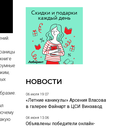
ений.
траницы
 книге
роумные
аким,
мых
НОВОСТИ
бразие.
06 июля 19:07
«Летние каникулы» Арсения Власова
ыл
в галерее Файнарт в ЦСИ Винзавод
почему
04 июня 13:06
какую
Объявлены победители онлайн-