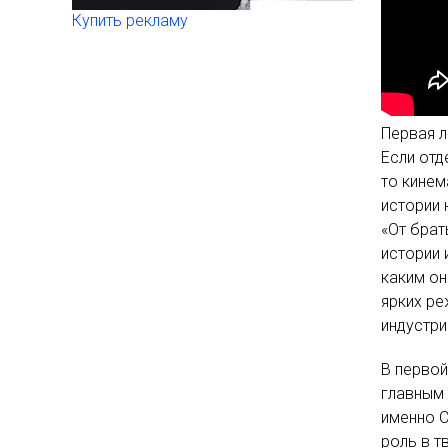
Купить рекламу
Первая л
Если отд
то кинем
истории 
«От бра
истории 
каким он
ярких ре
индустри
В первой
главным
именно С
роль в т