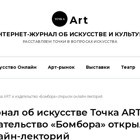
Ar
t
ТОЧК
А
НТЕРНЕТ-ЖУРНАЛ ОБ ИСКУССТВЕ И КУЛЬТУ
РАССТАВЛЯЕМ ТОЧКИ В ВОПРОСАХ ИСКУССТВА
усство Онлайн
Арт-рынок
Выставки
Театр
ка ART и издательство «Бомбора» открыли онлайн-лекторий
нал об искусстве Точка ART
ательство «Бомбора» откр
айн-лекторий