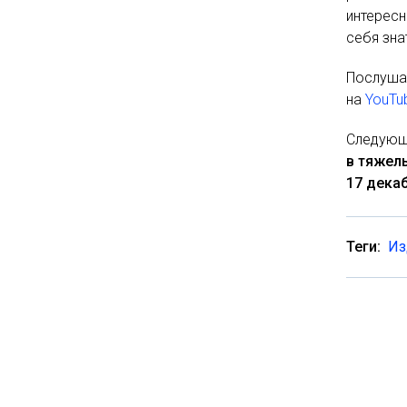
интересн
себя зна
Послушат
на
YouTu
Следующ
в тяжел
17 декаб
Теги:
Из