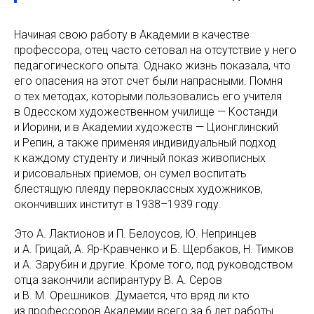
Начиная свою работу в Академии в качестве
профессора, отец часто сетовал на отсутствие у него
педагогического опыта. Однако жизнь показала, что
его опасения на этот счет были напрасными. Помня
о тех методах, которыми пользовались его учителя
в Одесском художественном училище — Костанди
и Иорини, и в Академии художеств — Ционглинский
и Репин, а также применяя индивидуальный подход
к каждому студенту и личный показ живописных
и рисовальных приемов, он сумел воспитать
блестящую плеяду первоклассных художников,
окончивших институт в 1938–1939 году.
Это А. Лактионов и П. Белоусов, Ю. Непринцев
и А. Грицай, А. Яр-Кравченко и Б. Щербаков, Н. Тимков
и А. Зарубин и другие. Кроме того, под руководством
отца закончили аспирантуру В. А. Серов
и В. М. Орешников. Думается, что вряд ли кто
из профессоров Академии всего за 6 лет работы