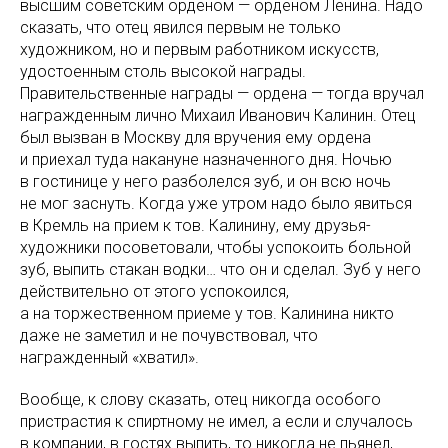
высшим советским орденом — орденом Ленина. Надо
сказать, что отец явился первым не только
художником, но и первым работником искусств,
удостоенным столь высокой награды.
Правительственные награды — ордена — тогда вручал
награжденным лично Михаил Иванович Калинин. Отец
был вызван в Москву для вручения ему ордена
и приехал туда накануне назначенного дня. Ночью
в гостинице у него разболелся зуб, и он всю ночь
не мог заснуть. Когда уже утром надо было явиться
в Кремль на прием к тов. Калинину, ему друзья-
художники посоветовали, чтобы успокоить больной
зуб, выпить стакан водки… что он и сделал. Зуб у него
действительно от этого успокоился,
а на торжественном приеме у тов. Калинина никто
даже не заметил и не почувствовал, что
награжденный «хватил».
Вообще, к слову сказать, отец никогда особого
пристрастия к спиртному не имел, а если и случалось
в компании, в гостях выпить, то никогда не пьянел,