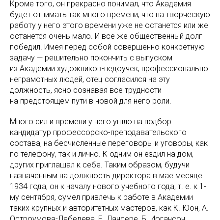
Кроме того, он прекрасно понимал, что Академия
будет отнимать так много времени, что на творческую
работу у него этого времени уже не останется или же
останется очень мало. И все же общественный долг
победил. Имея перед собой совершенно конкретную
задачу — решительно покончить с выпуском
из Академии художников-недоучек, профессионально
неграмотных людей, отец согласился на эту
должность, ясно сознавая все трудности
на предстоящем пути в новой для него роли.
Много сил и времени у него ушло на подбор
кандидатур профессорско-преподавательского
состава, на бесчисленные переговоры и уговоры, как
по телефону, так и лично. К одним он ездил на дом,
других приглашал к себе. Таким образом, будучи
назначенным на должность директора в мае месяце
1934 года, он к началу нового учебного года, т. е. к 1-
му сентября, сумел привлечь к работе в Академии
таких крупных и авторитетных мастеров, как К. Юон, А.
Остроумова-Лебедева, Е. Лансере, Б. Иогансон,