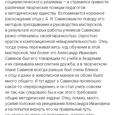
социалистического реализма — и стремился привести
различные творческие позиции педагогов
к методическому единству. Вспоминается коренное
расхождение отца с А. И. Савиновым по поводу его
методов преподавания и руководства мастерской,
в результате которых работы учеников Савинова
резко отличались своей мрачностью, серостью
красок и композиционной невыразительностью. Отец
тогда очень переживал весь ход обучения в этой
мастерской, тем более что Александр Иванович
Савинов был его товарищем по учебе в Академии
и их связывала многолетняя дружба, а в творческом
плане Савинов всегда раньше был очень близок
к отцу и даже в живописной манере их обоих было
много общего. И тут вдруг у Савинова произошло
какое-то «перерождение», и он стал учить совсем
не так, как следовало бы и как этого требовали
общие методические задачи. Отец, помню, много
усилий положил на увещевания Александра Ивановича
и на попытки вернуть его на правильный путь,
но ничего из этого не получилось, и тогда отец