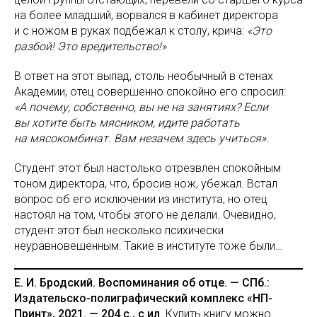
на более младший, ворвался в кабинет директора
и с ножом в руках подбежал к столу, крича:
«Это
разбой! Это вредительство!»
В ответ на этот выпад, столь необычный в стенах
Академии, отец совершенно спокойно его спросил:
«А почему, собственно, вы не на занятиях? Если
вы хотите быть мясником, идите работать
на мясокомбинат. Вам незачем здесь учиться».
Студент этот был настолько отрезвлен спокойным
тоном директора, что, бросив нож, убежал. Встал
вопрос об его исключении из института, но отец
настоял на том, чтобы этого не делали. Очевидно,
студент этот был несколько психически
неуравновешенным. Такие в институте тоже были…
Е. И. Бродский. Воспоминания об отце. — СПб.:
Издательско-полиграфический комплекс «НП-
Принт», 2021. — 204 с., с ил
. Купить книгу можно