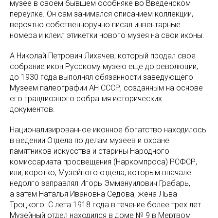
музее в своем бывшем особняке во Введенском
переулке. Он сам занимался описанием коллекции,
вероятно собственноручно писал инвентарные
номера и клеил этикетки нового музея на свои иконы.
А Николай Петрович Лихачев, который продал свое
собрание икон Русскому музею еще до революции,
до 1930 года выполнял обязанности заведующего
Музеем палеографии АН СССР, созданным на основе
его грандиозного собрания исторических
документов.
Национализированное иконное богатство находилось
в ведении Отдела по делам музеев и охране
памятников искусства и старины Народного
комиссариата просвещения (Наркомпроса) РСФСР,
или, коротко, Музейного отдела, которым вначале
недолго заправлял Игорь Эммануилович Грабарь,
а затем Наталья Ивановна Седова, жена Льва
Троцкого. С лета 1918 года в течение более трех лет
Музейный отдел находился в доме № 9 в Мертвом