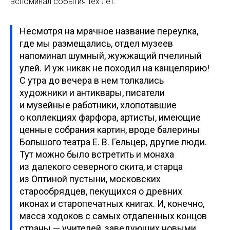
вспоминал события тех лет:
Несмотря на мрачное название переулка,
где мы размещались, отдел музеев
напоминал шумный, жужжащий пчелиный
улей. И уж никак не походил на канцелярию!
С утра до вечера в нем толкались
художники и антиквары, писатели
и музейные работники, хлопотавшие
о коллекциях фарфора, артисты, имеющие
ценные собрания картин, вроде балерины
Большого театра Е. В. Гельцер, другие люди.
Тут можно было встретить и монаха
из далекого северного скита, и старца
из Оптиной пустыни, московских
старообрядцев, пекущихся о древних
иконах и старопечатных книгах. И, конечно,
масса ходоков с самых отдаленных концов
страны — учителей, заведующих новыми