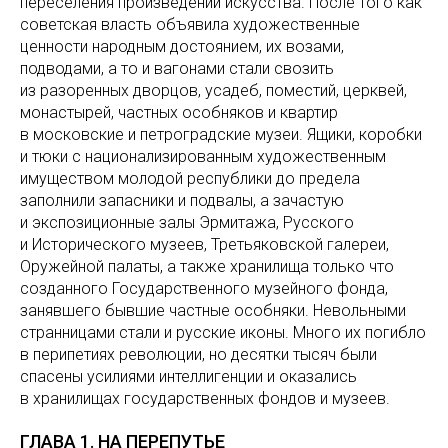
переселения произведений искусства. После того как
советская власть объявила художественные
ценности народным достоянием, их возами,
подводами, а то и вагонами стали свозить
из разоренных дворцов, усадеб, поместий, церквей,
монастырей, частных особняков и квартир
в московские и петроградские музеи. Ящики, коробки
и тюки с национализированным художественным
имуществом молодой республики до предела
заполнили запасники и подвалы, а зачастую
и экспозиционные залы Эрмитажа, Русского
и Исторического музеев, Третьяковской галереи,
Оружейной палаты, а также хранилища только что
созданного Государственного музейного фонда,
занявшего бывшие частные особняки. Невольными
странницами стали и русские иконы. Много их погибло
в перипетиях революции, но десятки тысяч были
спасены усилиями интеллигенции и оказались
в хранилищах государственных фондов и музеев.
ГЛАВА 1. НА ПЕРЕПУТЬЕ