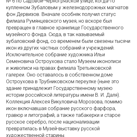
№ 6 по Садовой-Черногрязской улице, когда-то
купленном Зубаловым у железнодорожных магнатов
фон Дервизов. Вначале особняк получил статус
филиала Румянцевского музея, но вскоре был
превращен в главное хранилище Государственного
музейного фонда. Сюда, в так называемый
зубаловский фонд, со временем были свезены тысячи
икон из других частных собраний и учреждений.
Исключительное собрание художника Ильи
Семеновича Остроухова стало Музеем иконописи
и живописи на правах филиала Третьяковской
галереи. Оно оставалось в собственном доме
Остроухова в Трубниковском переулке (ныне это
здание принадлежит Государственному музею
истории российской литературы имени В. И. Даля).
Коллекция Алексея Викуловича Морозова, помимо
икон включавшая собрание русского фарфора,
гравюр и литографий, а также табакерки и старое
русское серебро, после национализации
превратилась в Музей-выставку русской
художественной старины.