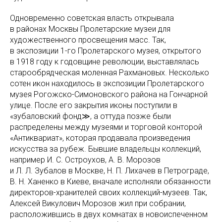
Одновременно советская власть открывала
в районах Москвы Пролетарские музеи для
художественного просвещения масс. Так,
в экспозиции 1-го Пролетарского музея, открытого
в 1918 году к годовщине революции, выставлялась
старообрядческая моленная Рахмановых. Несколько
сотен икон находилось в экспозиции Пролетарского
музея Рогожско-Симоновского района на Гончарной
улице. После его закрытия иконы поступили в
«зубаловский фонд≫, а оттуда позже были
распределены между музеями и торговой конторой
«Антиквариат», которая продавала произведения
искусства за рубеж. Бывшие владельцы коллекций,
например И. С. Остроухов, А. В. Морозов
и Л. Л. Зубалов в Москве, Н. П. Лихачев в Петрограде,
В. Н. Ханенко в Киеве, вначале исполняли обязанности
директоров-хранителей своих коллекций-музеев. Так,
Алексей Викулович Морозов жил при собрании,
расположившись в двух комнатах в новоиспеченном