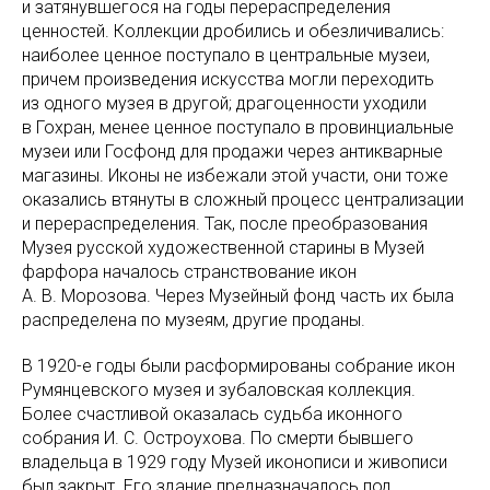
и затянувшегося на годы перераспределения
ценностей. Коллекции дробились и обезличивались:
наиболее ценное поступало в центральные музеи,
причем произведения искусства могли переходить
из одного музея в другой; драгоценности уходили
в Гохран, менее ценное поступало в провинциальные
музеи или Госфонд для продажи через антикварные
магазины. Иконы не избежали этой участи, они тоже
оказались втянуты в сложный процесс централизации
и перераспределения. Так, после преобразования
Музея русской художественной старины в Музей
фарфора началось странствование икон
А. В. Морозова. Через Музейный фонд часть их была
распределена по музеям, другие проданы.
В 1920-е годы были расформированы собрание икон
Румянцевского музея и зубаловская коллекция.
Более счастливой оказалась судьба иконного
собрания И. С. Остроухова. По смерти бывшего
владельца в 1929 году Музей иконописи и живописи
был закрыт. Его здание предназначалось под