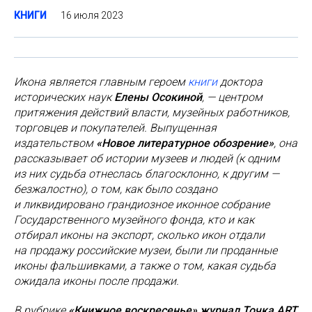
16 июля 2023
КНИГИ
Икона является главным героем
книги
доктора
исторических наук
Елены Осокиной
, — центром
притяжения действий власти, музейных работников,
торговцев и покупателей. Выпущенная
издательством
«Новое литературное обозрение»
, она
рассказывает об истории музеев и людей (к одним
из них судьба отнеслась благосклонно, к другим —
безжалостно), о том, как было создано
и ликвидировано грандиозное иконное собрание
Государственного музейного фонда, кто и как
отбирал иконы на экспорт, сколько икон отдали
на продажу российские музеи, были ли проданные
иконы фальшивками, а также о том, какая судьба
ожидала иконы после продажи.
В рубрике
«Книжное воскресенье» журнал Точка ART