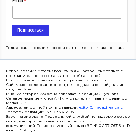
Email
Подписаться
Только самые свежие новости раз в неделю, никакого спама
Использование материалов Точка ART разрешено только с
предварительного согласия правообладателей.
Все права на картинки и тексты принадлежат их авторам.
Сайт может содержать контент, не предназначенный для лиц
младше 16 лет.
Мнение авторов может не совпадать с позицией журнала.
Сетевое издание «Точка ART», учредитель и главный редактор
Малая К. В.
Адрес электронной почты редакции:
editor@magazineart.art
.
Телефон редакции: +7 901 976 85 95.
Зарегистрировано Федеральной службой по надзору в сфере
связи, информационных технологий и массовых
коммуникаций. Регистрационный номер ЭЛ № ФС 77-76316 от 19
июля 2019 года.