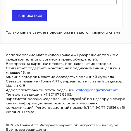
Подписаться
Только самые свежие новости раз в неделю, никакого спама
Использование материалов Точка ART разрешено только с
предварительного согласия правообладателей.
Все права на картинки и тексты принадлежат их авторам.
Сайт может содержать контент, не предназначенный для лиц
младше 16 лет.
Мнение авторов может не совпадать с позицией журнала.
Сетевое издание «Точка ART», учредитель и главный редактор
Малая К. В.
Адрес электронной почты редакции:
editor@magazineart.art
.
Телефон редакции: +7 901 976 85 95.
Зарегистрировано Федеральной службой по надзору в сфере
связи, информационных технологий и массовых
коммуникаций. Регистрационный номер ЭЛ № ФС 77-76316 от 19
июля 2019 года.
© 2026 Точка Арт. Интернет-журнал об искусстве и культуре.
Все права защищены