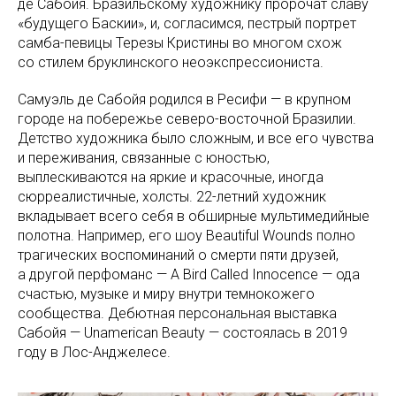
де Сабойя. Бразильскому художнику пророчат славу
«будущего Баскии», и, согласимся, пестрый портрет
самба-певицы Терезы Кристины во многом схож
со стилем бруклинского неоэкспрессиониста.
Самуэль де Сабойя родился в Ресифи — в крупном
городе на побережье северо-восточной Бразилии.
Детство художника было сложным, и все его чувства
и переживания, связанные с юностью,
выплескиваются на яркие и красочные, иногда
сюрреалистичные, холсты. 22-летний художник
вкладывает всего себя в обширные мультимедийные
полотна. Например, его шоу Beautiful Wounds полно
трагических воспоминаний о смерти пяти друзей,
а другой перфоманс — A Bird Called Innocence — ода
счастью, музыке и миру внутри темнокожего
сообщества. Дебютная персональная выставка
Сабойя — Unamerican Beauty — состоялась в 2019
году в Лос-Анджелесе.