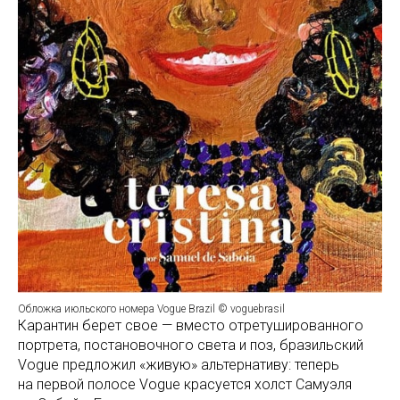
Обложка июльского номера Vogue Brazil © voguebrasil
Карантин берет свое — вместо отретушированного
портрета, постановочного света и поз, бразильский
Vogue предложил «живую» альтернативу: теперь
на первой полосе Vogue красуется холст Самуэля