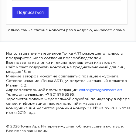
Подписаться
Только самые свежие новости раз в неделю, никакого спама
Использование материалов Точка ART разрешено только с
предварительного согласия правообладателей.
Все права на картинки и тексты принадлежат их авторам.
Сайт может содержать контент, не предназначенный для лиц
младше 16 лет.
Мнение авторов может не совпадать с позицией журнала.
Сетевое издание «Точка ART», учредитель и главный редактор
Малая К. В.
Адрес электронной почты редакции:
editor@magazineart.art
.
Телефон редакции: +7 901 976 85 95.
Зарегистрировано Федеральной службой по надзору в сфере
связи, информационных технологий и массовых
коммуникаций. Регистрационный номер ЭЛ № ФС 77-76316 от 19
июля 2019 года.
© 2026 Точка Арт. Интернет-журнал об искусстве и культуре.
Все права защищены