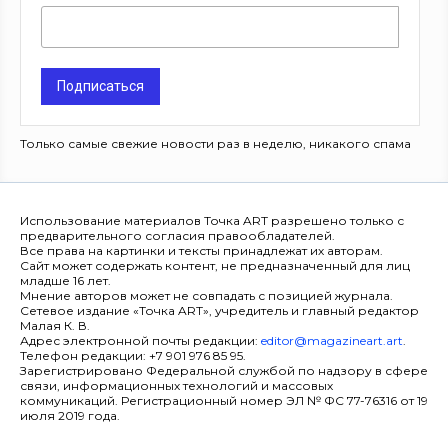
Подписаться
Только самые свежие новости раз в неделю, никакого спама
Использование материалов Точка ART разрешено только с
предварительного согласия правообладателей.
Все права на картинки и тексты принадлежат их авторам.
Сайт может содержать контент, не предназначенный для лиц
младше 16 лет.
Мнение авторов может не совпадать с позицией журнала.
Сетевое издание «Точка ART», учредитель и главный редактор
Малая К. В.
Адрес электронной почты редакции:
editor@magazineart.art
.
Телефон редакции: +7 901 976 85 95.
Зарегистрировано Федеральной службой по надзору в сфере
связи, информационных технологий и массовых
коммуникаций. Регистрационный номер ЭЛ № ФС 77-76316 от 19
июля 2019 года.