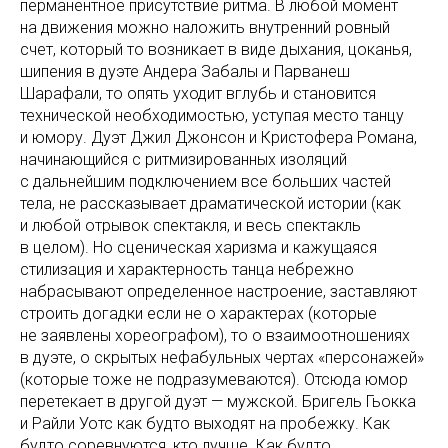
перманентное присутствие ритма. В любой момент
на движения можно наложить внутренний ровный
счет, который то возникает в виде дыхания, цоканья,
шипения в дуэте Андера Забалы и Парванеш
Шарафали, то опять уходит вглубь и становится
технической необходимостью, уступая место танцу
и юмору. Дуэт Джил Джонсон и Кристофера Романа,
начинающийся с ритмизированных изоляций
с дальнейшим подключением все больших частей
тела, не рассказывает драматической истории (как
и любой отрывок спектакля, и весь спектакль
в целом). Но сценическая харизма и кажущаяся
стилизация и характерность танца небрежно
набрасывают определенное настроение, заставляют
строить догадки если не о характерах (которые
не заявлены хореографом), то о взаимоотношениях
в дуэте, о скрытых нефабульных чертах «персонажей»
(которые тоже не подразумеваются). Отсюда юмор
перетекает в другой дуэт — мужской. Бригель Гьокка
и Райли Уотс как будто выходят на пробежку. Как
будто соревнуются, кто лучше. Как будто