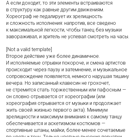
А если доходит, то эти элементы встраиваются
в структуру как равные другим движениям.
Хореограф не педалирует их зрелищность
и сложность исполнения: напротив, все сведено
к максимальной легкости, чтобы танец без музыки
завораживал, и зритель не успевал смотреть на часы.
[Not a valid template]
Второе действие уже более динамичное.
И исполняемые отрывки покороче, и смена артистов
происходит через паузу и затемнение, и музыкальное
сопровождение появляется, немного нарушая тишину
вечера. Но записанный клавесин не грохочет,
не стремится стать торжественным или пафосным —
он словно отрывается от хореографии (или
хореография отрывается от музыки и продолжает
жить своей жизнью первого акта). Минимум
зрелищности и максимум внимания к самому танцу
обеспечивается и аскетизмом костюмов —
спортивные штаны, майки, более-менее сочетаемые
по цвету и тону. Только цветные высокие перчатки