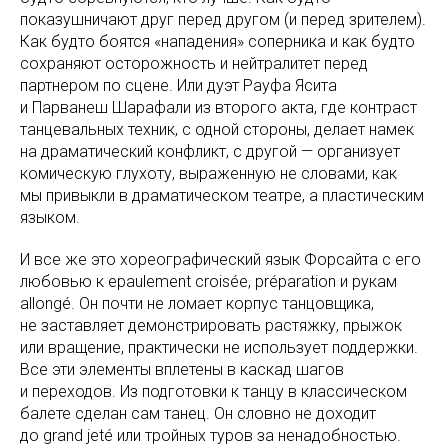
показушничают друг перед другом (и перед зрителем).
Как будто боятся «нападения» соперника и как будто
сохраняют осторожность и нейтралитет перед
партнером по сцене. Или дуэт Рауфа Ясита
и Парванеш Шарафали из второго акта, где контраст
танцевальных техник, с одной стороны, делает намек
на драматический конфликт, с другой — организует
комическую глухоту, выраженную не словами, как
мы привыкли в драматическом театре, а пластическим
языком.
И все же это хореографический язык Форсайта с его
любовью к epaulement croisée, préparation и рукам
allongé. Он почти не ломает корпус танцовщика,
не заставляет демонстрировать растяжку, прыжок
или вращение, практически не использует поддержки.
Все эти элементы вплетены в каскад шагов
и переходов. Из подготовки к танцу в классическом
балете сделан сам танец. Он словно не доходит
до grand jeté или тройных туров за ненадобностью.