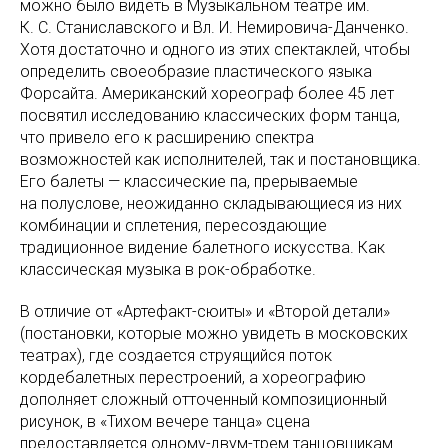
можно было видеть в Музыкальном театре им.
К. С. Станиславского и Вл. И. Немировича-Данченко.
Хотя достаточно и одного из этих спектаклей, чтобы
определить своеобразие пластического языка
Форсайта. Американский хореограф более 45 лет
посвятил исследованию классических форм танца,
что привело его к расширению спектра
возможностей как исполнителей, так и постановщика.
Его балеты — классические па, прерываемые
на полуслове, неожиданно складывающиеся из них
комбинации и сплетения, пересоздающие
традиционное видение балетного искусства. Как
классическая музыка в рок-обработке.
В отличие от «Артефакт-сюиты» и «Второй детали»
(постановки, которые можно увидеть в московских
театрах), где создается струящийся поток
кордебалетных перестроений, а хореографию
дополняет сложный отточенный композиционный
рисунок, в «Тихом вечере танца» сцена
предоставляется одному-двум-трем танцовщикам