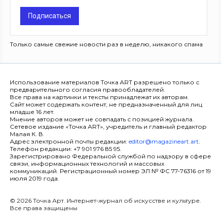
Подписаться
Только самые свежие новости раз в неделю, никакого спама
Использование материалов Точка ART разрешено только с
предварительного согласия правообладателей.
Все права на картинки и тексты принадлежат их авторам.
Сайт может содержать контент, не предназначенный для лиц
младше 16 лет.
Мнение авторов может не совпадать с позицией журнала.
Сетевое издание «Точка ART», учредитель и главный редактор
Малая К. В.
Адрес электронной почты редакции:
editor@magazineart.art
.
Телефон редакции: +7 901 976 85 95.
Зарегистрировано Федеральной службой по надзору в сфере
связи, информационных технологий и массовых
коммуникаций. Регистрационный номер ЭЛ № ФС 77-76316 от 19
июля 2019 года.
© 2026 Точка Арт. Интернет-журнал об искусстве и культуре.
Все права защищены