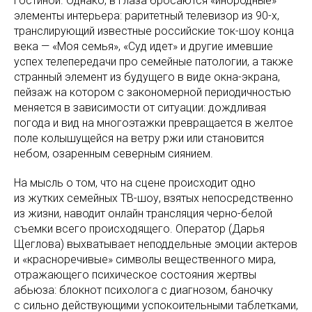
гостиной. Однако, в глаза бросаются «инородные»
элементы интерьера: раритетный телевизор из 90-х,
транслирующий известные российские ток-шоу конца
века — «Моя семья», «Суд идет» и другие имевшие
успех телепередачи про семейные патологии, а также
странный элемент из будущего в виде окна-экрана,
пейзаж на котором с закономерной периодичностью
меняется в зависимости от ситуации: дождливая
погода и вид на многоэтажки превращается в желтое
поле колышущейся на ветру ржи или становится
небом, озаренным северным сиянием.
На мысль о том, что на сцене происходит одно
из жутких семейных ТВ-шоу, взятых непосредственно
из жизни, наводит онлайн трансляция черно-белой
съемки всего происходящего. Оператор (Дарья
Щеглова) выхватывает неподдельные эмоции актеров
и «красноречивые» символы вещественного мира,
отражающего психическое состояния жертвы
абьюза: блокнот психолога с диагнозом, баночку
с сильно действующими успокоительными таблетками,