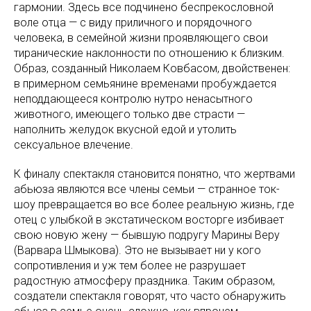
гармонии. Здесь все подчинено беспрекословной
воле отца — с виду приличного и порядочного
человека, в семейной жизни проявляющего свои
тиранические наклонности по отношению к близким.
Образ, созданный Николаем Ковбасом, двойственен:
в примерном семьянине временами пробуждается
неподдающееся контролю нутро ненасытного
животного, имеющего только две страсти —
наполнить желудок вкусной едой и утолить
сексуальное влечение.
К финалу спектакля становится понятно, что жертвами
абьюза являются все члены семьи — странное ток-
шоу превращается во все более реальную жизнь, где
отец с улыбкой в экстатическом восторге избивает
свою новую жену — бывшую подругу Марины Веру
(Варвара Шмыкова). Это не вызывает ни у кого
сопротивления и уж тем более не разрушает
радостную атмосферу праздника. Таким образом,
создатели спектакля говорят, что часто обнаружить