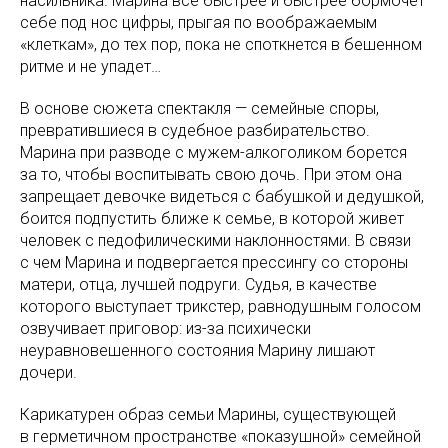
насильника. Марина все быстрее и быстрее бормочет
себе под нос цифры, прыгая по воображаемым
«клеткам», до тех пор, пока не споткнется в бешенном
ритме и не упадет…
В основе сюжета спектакля — семейные споры,
превратившиеся в судебное разбирательство.
Марина при разводе с мужем-алкоголиком борется
за то, чтобы воспитывать свою дочь. При этом она
запрещает девочке видеться с бабушкой и дедушкой,
боится подпустить ближе к семье, в которой живет
человек с педофилическими наклонностями. В связи
с чем Марина и подвергается прессингу со стороны
матери, отца, лучшей подруги. Судья, в качестве
которого выступает трикстер, равнодушным голосом
озвучивает приговор: из-за психически
неуравновешенного состояния Марину лишают
дочери.
Карикатурен образ семьи Марины, существующей
в герметичном пространстве «показушной» семейной