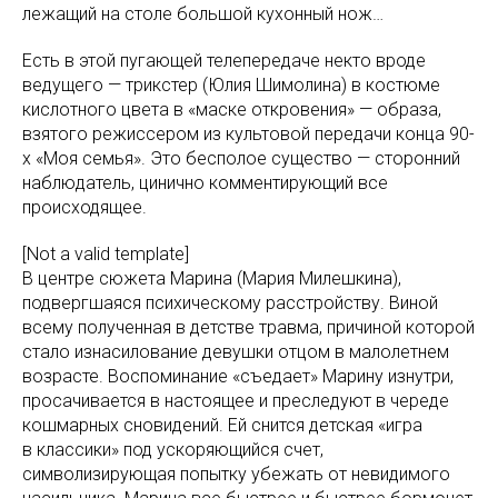
лежащий на столе большой кухонный нож…
Есть в этой пугающей телепередаче некто вроде
ведущего — трикстер (Юлия Шимолина) в костюме
кислотного цвета в «маске откровения» — образа,
взятого режиссером из культовой передачи конца 90-
х «Моя семья». Это бесполое существо — сторонний
наблюдатель, цинично комментирующий все
происходящее.
[Not a valid template]
В центре сюжета Марина (Мария Милешкина),
подвергшаяся психическому расстройству. Виной
всему полученная в детстве травма, причиной которой
стало изнасилование девушки отцом в малолетнем
возрасте. Воспоминание «съедает» Марину изнутри,
просачивается в настоящее и преследуют в череде
кошмарных сновидений. Ей снится детская «игра
в классики» под ускоряющийся счет,
символизирующая попытку убежать от невидимого