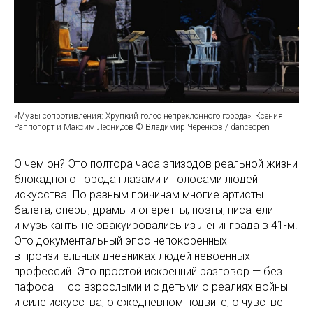
«Музы сопротивления: Хрупкий голос непреклонного города». Ксения
Раппопорт и Максим Леонидов © Владимир Черенков / danceopen
О чем он? Это полтора часа эпизодов реальной жизни
блокадного города глазами и голосами людей
искусства. По разным причинам многие артисты
балета, оперы, драмы и оперетты, поэты, писатели
и музыканты не эвакуировались из Ленинграда в 41-м.
Это документальный эпос непокоренных —
в пронзительных дневниках людей невоенных
профессий. Это простой искренний разговор — без
пафоса — со взрослыми и с детьми о реалиях войны
и силе искусства, о ежедневном подвиге, о чувстве