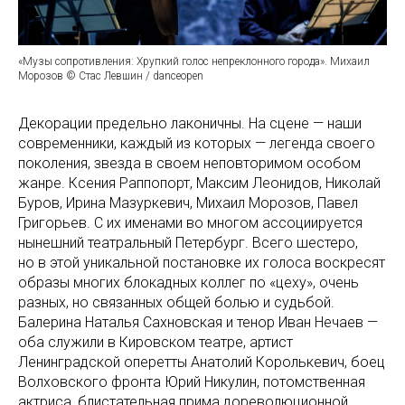
«Музы сопротивления: Хрупкий голос непреклонного города». Михаил
Морозов © Стас Левшин / danceopen
Декорации предельно лаконичны. На сцене — наши
современники, каждый из которых — легенда своего
поколения, звезда в своем неповторимом особом
жанре. Ксения Раппопорт, Максим Леонидов, Николай
Буров, Ирина Мазуркевич, Михаил Морозов, Павел
Григорьев. С их именами во многом ассоциируется
нынешний театральный Петербург. Всего шестеро,
но в этой уникальной постановке их голоса воскресят
образы многих блокадных коллег по «цеху», очень
разных, но связанных общей болью и судьбой.
Балерина Наталья Сахновская и тенор Иван Нечаев —
оба служили в Кировском театре, артист
Ленинградской оперетты Анатолий Королькевич, боец
Волховского фронта Юрий Никулин, потомственная
актриса, блистательная прима дореволюционной