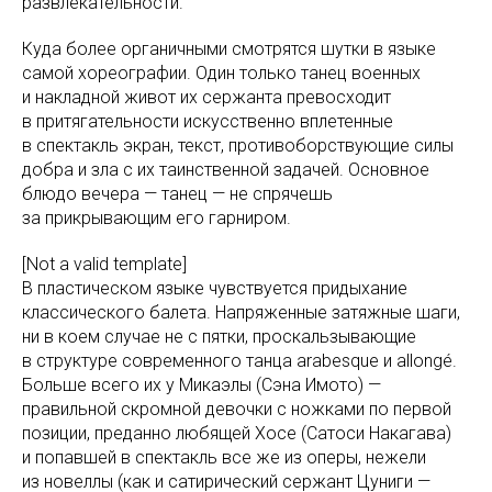
развлекательности.
Куда более органичными смотрятся шутки в языке
самой хореографии. Один только танец военных
и накладной живот их сержанта превосходит
в притягательности искусственно вплетенные
в спектакль экран, текст, противоборствующие силы
добра и зла с их таинственной задачей. Основное
блюдо вечера — танец — не спрячешь
за прикрывающим его гарниром.
[Not a valid template]
В пластическом языке чувствуется придыхание
классического балета. Напряженные затяжные шаги,
ни в коем случае не с пятки, проскальзывающие
в структуре современного танца arabesque и allongé.
Больше всего их у Микаэлы (Сэна Имото) —
правильной скромной девочки с ножками по первой
позиции, преданно любящей Хосе (Сатоси Накагава)
и попавшей в спектакль все же из оперы, нежели
из новеллы (как и сатирический сержант Цуниги —