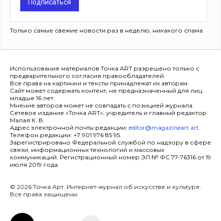
Подписаться
Только самые свежие новости раз в неделю, никакого спама
Использование материалов Точка ART разрешено только с
предварительного согласия правообладателей.
Все права на картинки и тексты принадлежат их авторам.
Сайт может содержать контент, не предназначенный для лиц
младше 16 лет.
Мнение авторов может не совпадать с позицией журнала.
Сетевое издание «Точка ART», учредитель и главный редактор
Малая К. В.
Адрес электронной почты редакции:
editor@magazineart.art
.
Телефон редакции: +7 901 976 85 95.
Зарегистрировано Федеральной службой по надзору в сфере
связи, информационных технологий и массовых
коммуникаций. Регистрационный номер ЭЛ № ФС 77-76316 от 19
июля 2019 года.
© 2026 Точка Арт. Интернет-журнал об искусстве и культуре.
Все права защищены