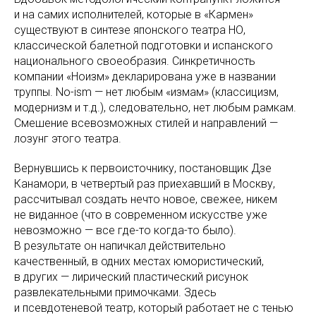
и на самих исполнителей, которые в «Кармен»
существуют в синтезе японского театра НО,
классической балетной подготовки и испанского
национального своеобразия. Синкретичность
компании «Ноизм» декларирована уже в названии
труппы. No-ism — нет любым «измам» (классицизм,
модернизм и т.д.), следовательно, нет любым рамкам.
Смешение всевозможных стилей и направлений —
лозунг этого театра.
Вернувшись к первоисточнику, постановщик Дзе
Канамори, в четвертый раз приехавший в Москву,
рассчитывал создать нечто новое, свежее, никем
не виданное (что в современном искусстве уже
невозможно — все где-то когда-то было).
В результате он напичкал действительно
качественный, в одних местах юмористический,
в других — лирический пластический рисунок
развлекательными примочками. Здесь
и псевдотеневой театр, который работает не с тенью