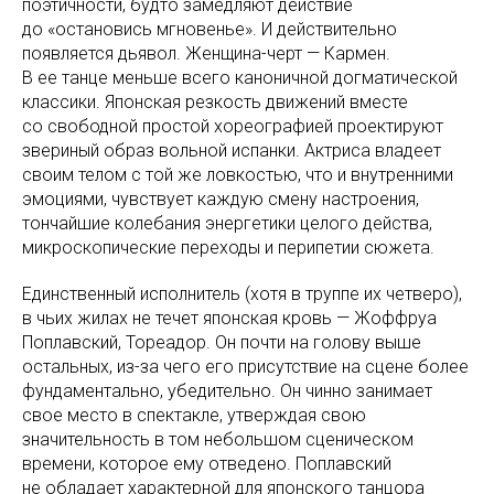
поэтичности, будто замедляют действие
до «остановись мгновенье». И действительно
появляется дьявол. Женщина-черт — Кармен.
В ее танце меньше всего каноничной догматической
классики. Японская резкость движений вместе
со свободной простой хореографией проектируют
звериный образ вольной испанки. Актриса владеет
своим телом с той же ловкостью, что и внутренними
эмоциями, чувствует каждую смену настроения,
тончайшие колебания энергетики целого действа,
микроскопические переходы и перипетии сюжета.
Единственный исполнитель (хотя в труппе их четверо),
в чьих жилах не течет японская кровь — Жоффруа
Поплавский, Тореадор. Он почти на голову выше
остальных, из-за чего его присутствие на сцене более
фундаментально, убедительно. Он чинно занимает
свое место в спектакле, утверждая свою
значительность в том небольшом сценическом
времени, которое ему отведено. Поплавский
не обладает характерной для японского танцора