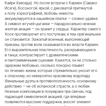
Кайри Хаясида). Но после встречи с Кармен (Савако
Исэги), босоногой, яркой, с диковатой притянутой
к полу хореографией, любовь невесты
аккумулируется в нашейном платке — словно удавке.
А символ жгучей цыганки — парадоксально нежная
желтая акация — он хранит у сердца. Характер самого
Хосе противоречит его поступкам, и тем оригинальнее
он становится. Зажатый военный, выполняющий
приказы, против воли оказывается во власти Кармен.
Его выразительная пластичность, раскрывающаяся
в танце, контрастирует с драматическими
и пантомимичными сценами. Кажется, он не столько
одержим любовью, сколько покорно плывет
по течению жизни, которая стремительно уносит его
к опасному, но невероятно красивому водопаду.
Финальные дуэты в противоположность основному
действию — не об испанской страсти, а о любви.
Нежные композиции в полумраке при свечах, под
падающей символичной акацией, где впервые
появляются высокие поддержки, вносят элемент