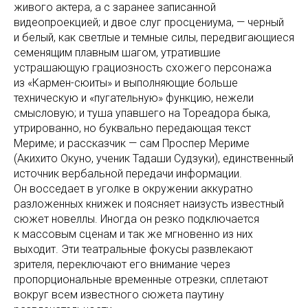
живого актера, а с заранее записанной
видеопроекцией; и двое слуг просцениума, — черный
и белый, как светлые и темные силы, передвигающиеся
семенящим плавным шагом, утратившие
устрашающую грациозность схожего персонажа
из «Кармен-сюиты» и выполняющие больше
техническую и «пугательную» функцию, нежели
смысловую; и туша упавшего на Тореадора быка,
утрированно, но буквально передающая текст
Мериме; и рассказчик — сам Проспер Мериме
(Акихито Окуно, ученик Тадаши Судзуки), единственный
источник вербальной передачи информации.
Он восседает в уголке в окружении аккуратно
разложенных книжек и поясняет наизусть известный
сюжет новеллы. Иногда он резко подключается
к массовым сценам и так же мгновенно из них
выходит. Эти театральные фокусы развлекают
зрителя, переключают его внимание через
пропорциональные временные отрезки, сплетают
вокруг всем известного сюжета паутину