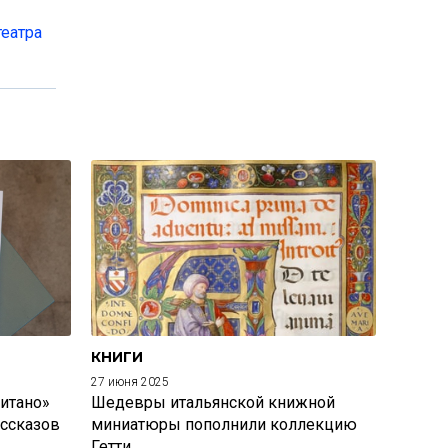
театра
КНИГИ
27 июня 2025
итано»
Шедевры итальянской книжной
ассказов
миниатюры пополнили коллекцию
Гетти