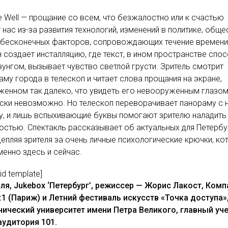
e Well — прощание со всем, что безжалостно или к счастью
 нас из-за развития технологий, изменений в политике, обще
 бесконечных факторов, сопровождающих течение времени
 создает инсталляцию, где текст, в ином пространстве спо
зунгом, вызывает чувство светлой грусти. Зритель смотрит
аму города в телескоп и читает слова прощания на экране,
енном так далеко, что увидеть его невооруженным глазо
ски невозможно. Но телескоп переворачивает панораму с 
у, и лишь вспыхивающие буквы помогают зрителю наладить
остью. Спектакль рассказывает об актуальных для Петербу
цепляя зрителя за очень личные психологические крючки, к
енно здесь и сейчас.
lid template]
ля, Jukebox ‘Петербург’, режиссер — Жорис Лакост, Комп
1:1 (Париж) и Летний фестиваль искусств «Точка доступа»
нический университет имени Петра Великого, главный уч
аудитория 101.