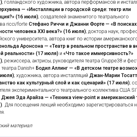
)
; голландского художника, автора перформансов и инстал
ерхувена — «Инсталляции в городской среде: театр или
ция?» (16 июля)
; создателей знаменитого театрального
а ricci/forte
Стефано Риччи и Джанни Форте — «В поисках
ости человека XXI века?» (16 июля)
; доктора наук, проф
ского университета, автора книг по истории американског
рнольда Аронсона — «Театр в реальном пространстве в в
й реальности» (17 июля)
и
«Что такое иммерсивность?»
)
; режиссера, актрисы, руководителя театра Gruppe38 и фес
 театра Danish+
Бодил Аллинг — «В детском театре возмо
 июля)
; художника, автора инсталляций
Джан-Марии Тосат
нство как культурный слой и как сценарий» (17 июля)
; с
теля экспериментального театрального коллектива США SI
y
Джея Эда Арайза — «Техника view-point и американский 
)
. Для посещения лекций необходимо зарегистрироваться н
я.
ский материал