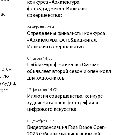
конкурса «Архитектура:
фото&диджитал. Иллюзия
час —
совершенства»
24 апреля 22:04
Определены финалисты конкурса
«Архитектура: фото&диджитал.
Иллюзия совершенства»
07 марта 14:03
Паблик-арт фестиваль «Смена»
нется
объявляет второй сезон и опен-колл
елию
для художников
 судьи,
рге.
17 февраля 14:02
Иллюзия совершенства: конкурс
художественной фотографии и
цифрового искусства
30 декабря 00:12
Видеотрансляция Гала Dance Open-
2025 собрала миллион зрителей