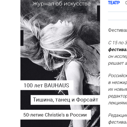
ТЕАТР
Фестивал
С 15 по 
фестивал
он иссле
решает а
Российс
в неожид
их новым
редакто
лекциями
Редакци
фестива