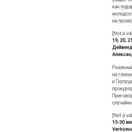
как пода
молодост
на промо
[Not a va
19, 20, 
Дейвенд
Алексан
Реальный
на глаза
и Гертру
прокурор
Приговор
случайны
[Not a va
15-30 ию
Verhoeve