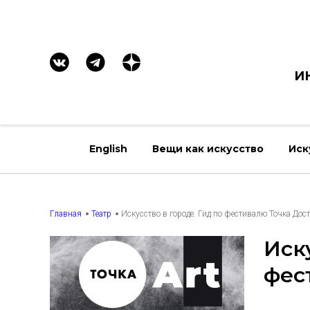
И
English
Вещи как искусство
Иск
Главная
Театр
Искусство в городе. Гид по фестивалю Точка Дост
Иск
фес