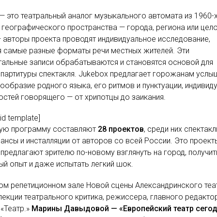
— это театральный аналог музыкального автомата из 1960-х
географического пространства — города, региона или цел
 авторы проекта проводят индивидуальное исследование,
 самые разные форматы речи местных жителей. Эти
альные записи обрабатываются и становятся основой для
партитуры спектакля. Jukebox предлагает горожанам услы
ообразие родного языка, его ритмов и пунктуации, индивид
стей говорящего — от хрипотцы до заикания.
lid template]
ую программу составляют
28 проектов
, среди них спектакл
нсы и инсталляции от авторов со всей России. Это проект
предлагают зрителю по-новому взглянуть на город, получит
й опыт и даже испытать легкий шок.
ом репетиционном зале Новой сцены Александринского теа
лекции театрального критика, режиссера, главного редакто
«Театр.»
Марины Давыдовой — «Европейский театр сего