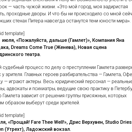
рок — часть чужой жизни. «Это мой город, моя задиристая
ь, проходные дворы. И что бы ни происходило со мной сей
кших стенах Питера навсегда останутся тени юности мира».
lid template]
21 июля, «Пожалуйста, дальше (Гамлет)», Компания Яна
ака, Dreams Come True (Женева), Новая сцена
дринского театра.
 судебный процесс по делу о преступлении Гамлета развер
х у зрителя. Главных героев разбирательства — Гамлета, Оф
ду — играют актеры. Весь юридический персонал — реальные
ы, адвокаты и психиатры, ведущие свою практику в Петербу
 Гамлета зависит от решения группы присяжных, которых
м образом выберут среди зрителей.
lid template]
ля, «Прощай! Fare Thee Well!», Дрис Верхувен, Studio Dries
n (Утрехт), Ладожский вокзал.