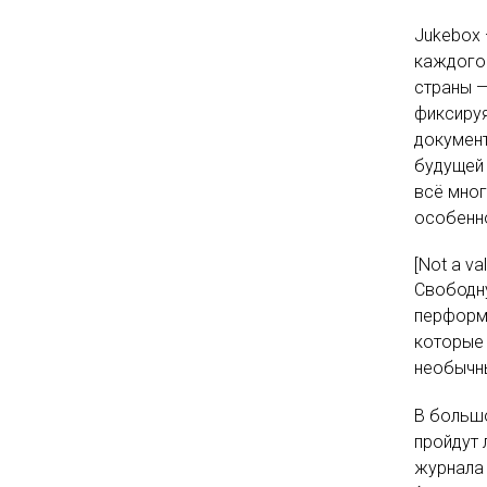
Jukebox 
каждого 
страны —
фиксируя
документ
будущей 
всё мног
особенно
[Not a va
Свободн
перформа
которые 
необычны
В больш
пройдут 
журнала 