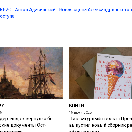
REVO
Антон Адасинский
Новая сцена Александринского 
оступа
КИ
КНИГИ
25
15 июля 2025
дерландов вернул себе
Литературный проект «Проч
ские документы Ост-
выпустил новый сборник р
 компании
«Вкус жизни»