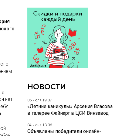
ория
нского
кого
ением
НОВОСТИ
на
н нет.
06 июля 19:07
себя
«Летние каникулы» Арсения Власова
в галерее Файнарт в ЦСИ Винзавод
и
04 июня 13:06
дой
Объявлены победители онлайн-
собой