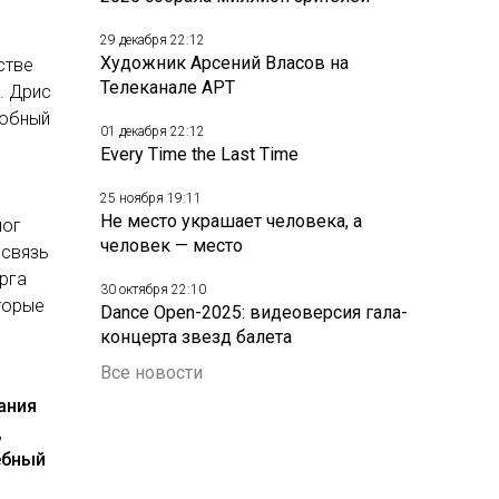
29 декабря 22:12
Художник Арсений Власов на
стве
Телеканале АРТ
. Дрис
собный
01 декабря 22:12
Every Time the Last Time
м
25 ноября 19:11
Не место украшает человека, а
ног
человек — место
 связь
рга
30 октября 22:10
оторые
Dance Open-2025: видеоверсия гала-
концерта звезд балета
Все новости
ания
,
ебный