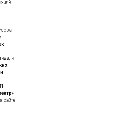
ляций
ессора
о
ек
тиваля
жно
ти
о-
TI
театр»
а сайте