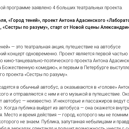
ой программе заявлено 4 больших театральных проекта.
юля, «Город теней», проект Антона Адасинского «Лаборат
, «Сестры по разуму», старт от Новой сцены Александри
еней» — это театральная акция, путешествие на автобусе
кий концерт одновременно. Проект является первой частью
 кино-танцевально-поэтического проекта Антона Адасинс
а Божественную комедию», и первым в Петербурге выступл
го проекта «Сестры по разуму».
садятся в обычный автобус, а оказываются в «голове» Анто
ого и отправляются с ним и его музыкой в путешествие. Око
т автобус — неизвестно. И некоторые и пассажиров ведут 
. Когда публика выйдет из автобуса — она окажется внутр
я. Место и время действия — город, которого мы не помним
 которого не знаем. Публика, запутанная небылицами и прав
ебя в зеркалах спектакля и получит возможность унести с 