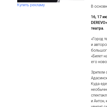
Купить рекламу
В основн
16, 17 и
DEREVO»
театра.
«Город т
и авторс
большого
«Билет н
его ново
Зрители 
Адасинск
Куда еде
необычно
спектакл
и Антон,
увидит с