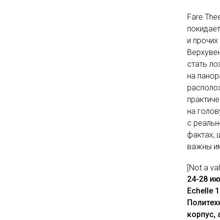
Fare The
покидает
и прочих
Верхувен
стать ло
на панор
располож
практиче
на голов
с реальн
фактах, 
важны им
[Not a va
24-28 ию
Echelle 
Политех
корпус, 