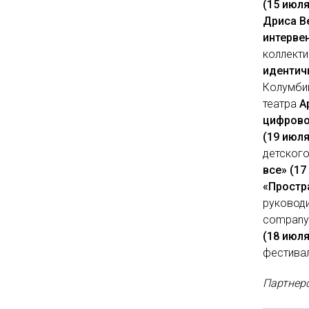
(15 июля
Дриса В
интервен
коллектив
идентичн
Колумбий
театра
А
цифрово
(19 июля
детского
все» (17
«Простра
руководи
compan
(18 июля
фестивал
Партнер