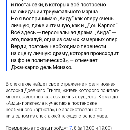
и постановки, в которых всё построено
на ожидании триумфального марша.
Но я воспринимаю „Аиду“ как оперу очень
личную, даже интимную, как и „Дон Карлос“.
Всё здесь — персональная драма. „Аида“ —
это, пожалуй, одна из самых камерных опер
Верди, поэтому необходимо перенести
на сцену личную драму, которая происходит
на фоне политической», — отмечает
Джанкарло дель Монако.
В спектакле найдет свое отражение и религиозная
история Древнего Египта, жители которого почитали
многих животных как священных существ. Команда
«Аиды» привлекла к участию в постановке
необычного «артиста», не задействованного
ни в одном из спектаклей текущего репертуара.
Премьерные показы пройдут
7
, 8 (в 13:00 и 19:00),