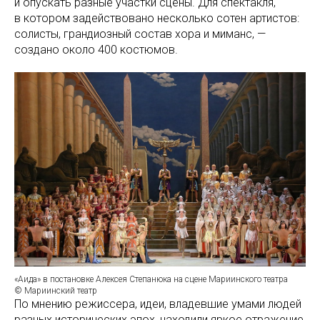
и опускать разные участки сцены. Для спектакля,
в котором задействовано несколько сотен артистов:
солисты, грандиозный состав хора и миманс, —
создано около 400 костюмов.
«Аида» в постановке Алексея Степанюка на сцене Мариинского театра
© Мариинский театр
По мнению режиссера, идеи, владевшие умами людей
разных исторических эпох, находили яркое отражение