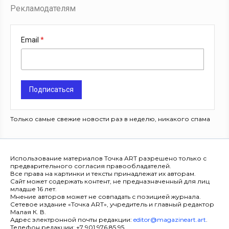
Рекламодателям
Email
Подписаться
Только самые свежие новости раз в неделю, никакого спама
Использование материалов Точка ART разрешено только с
предварительного согласия правообладателей.
Все права на картинки и тексты принадлежат их авторам.
Сайт может содержать контент, не предназначенный для лиц
младше 16 лет.
Мнение авторов может не совпадать с позицией журнала.
Сетевое издание «Точка ART», учредитель и главный редактор
Малая К. В.
Адрес электронной почты редакции:
editor@magazineart.art
.
Телефон редакции: +7 901 976 85 95.