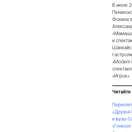
В июле 2
Пекинско
Фокина п
Александ
«Мамаша 
и спекта
Шанхайск
гастроли
«Modern 
спектакл
«Игрок».
Читайте 
Переплет
«Друзья 
и вузы С
«Гонконг