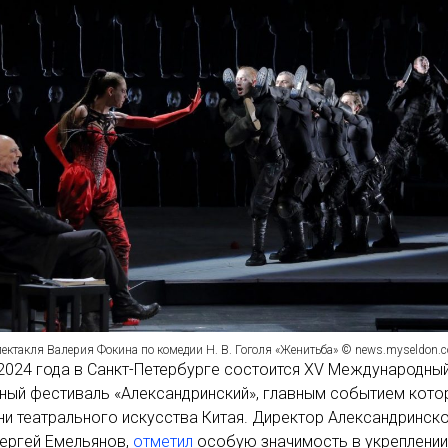
ектакля Валерия Фокина по комедии Н. В. Гоголя «Женитьба» © news.myseldon.
024 года в Санкт-Петербурге состоится XV Международны
ный фестиваль «Александринский», главным событием кото
ни театрального искусства Китая. Директор Александринск
Сергей Емельянов,
отметил
особую значимость в укреплении