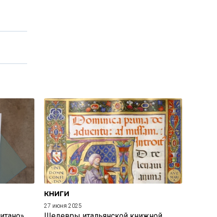
КНИГИ
27 июня 2025
итано»
Шедевры итальянской книжной