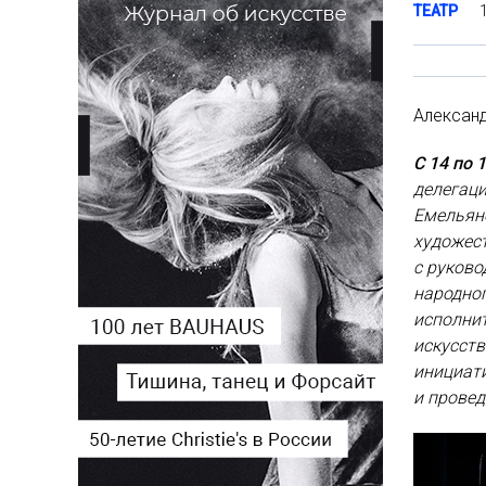
ТЕАТР
Александ
С 14 по 
делегац
Емельян
художест
с руково
народног
исполнит
искусст
инициати
и провед