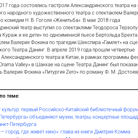
017 года состоялись гастроли Александринского театра на
го народного художественного театра с спектаклем Валер
о комедии Н. В. Гоголя «Женитьба». В мае 2018 года
ринский театр выступил со спектаклями Теодороса Терзоп
Кураж и ее дети» по одноименной пьесе Бертольда Брехта
клем Валерия Фокина по трагедии Шекспира «Гамлет» на сце
ого Театра Данинг. В апреле 2019 года прошли четвертые
 Александринского театра в Китае, в рамках программы фе
Drama Valley» в Шанхае на сцене Театра Данинг был показа
ь Валерия Фокина «Литургия Zero» по роману Ф. М. Достое
по теме:
 культур: первый Российско-Китайский библиотечный фору
Петербурга» объединяют музеи, театры, концертные площад
анкт-Петербурга
 — город, где живет кино»: глава из книги Дмитрия Комма