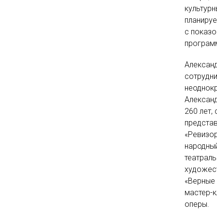
культурн
планируе
с показо
програм
Александ
сотрудни
неоднокр
Александ
260 лет,
представ
«Ревизор
народный
театраль
художест
«Верные 
мастер-к
оперы.