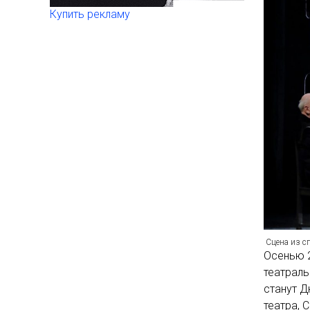
Купить рекламу
Сцена из сп
Осенью 2
театраль
станут Д
театра, 