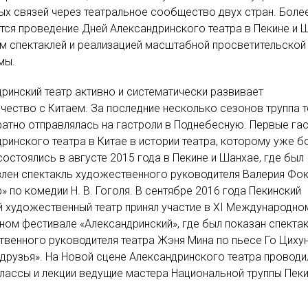
ых связей через театральное сообщество двух стран. Более
тся проведение Дней Александринского театра в Пекине и 
м спектаклей и реализацией масштабной просветительской
мы.
ринский театр активно и систематически развивает
чество с Китаем. За последние несколько сезонов труппа 
атно отправлялась на гастроли в Поднебесную. Первые га
ринского театра в Китае в истории театра, которому уже б
 состоялись в августе 2015 года в Пекине и Шанхае, где был
лен спектакль художественного руководителя Валерия Фо
» по комедии Н. В. Гоголя. В сентябре 2016 года Пекинский
 художественный театр принял участие в XI Международно
ном фестивале «Александринский», где был показан спекта
венного руководителя театра Жэня Мина по пьесе Го Циху
друзья». На Новой сцене Александринского театра проводи
лассы и лекции ведущие мастера Национальной труппы Пек