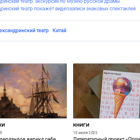
ринский театр: экскурсия по Музею русской драмы
ринский театр покажет видеозаписи знаковых спектаклей
ександринский театр
Китай
КИ
КНИГИ
25
15 июля 2025
дерландов вернул себе
Литературный проект «Проч