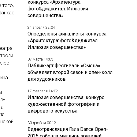
конкурса «Архитектура:
 того,
фото&диджитал. Иллюзия
Шанхае
совершенства»
24 апреля 22:04
Определены финалисты конкурса
«Архитектура: фото&диджитал.
Иллюзия совершенства»
театра
строли
07 марта 14:03
олее
Паблик-арт фестиваль «Смена»
объявляет второй сезон и опен-колл
кина
для художников
17 февраля 14:02
м
Иллюзия совершенства: конкурс
кль
художественной фотографии и
на
цифрового искусства
ли
инской
30 декабря 00:12
Видеотрансляция Гала Dance Open-
2025 собрала миллион зрителей