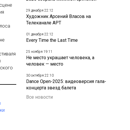
 сцене
29 декабря 22:12
ия
Художник Арсений Власов на
Телеканале АРТ
улоса
01 декабря 22:12
не
Every Time the Last Time
25 ноября 19:11
стиваля
Не место украшает человека, а
н
человек — место
вского
30 октября 22:10
Dance Open-2025: видеоверсия гала-
концерта звезд балета
Все новости
м
ки