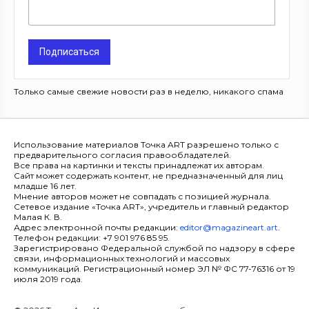
Подписаться
Только самые свежие новости раз в неделю, никакого спама
Использование материалов Точка ART разрешено только с
предварительного согласия правообладателей.
Все права на картинки и тексты принадлежат их авторам.
Сайт может содержать контент, не предназначенный для лиц
младше 16 лет.
Мнение авторов может не совпадать с позицией журнала.
Сетевое издание «Точка ART», учредитель и главный редактор
Малая К. В.
Адрес электронной почты редакции:
editor@magazineart.art
.
Телефон редакции: +7 901 976 85 95.
Зарегистрировано Федеральной службой по надзору в сфере
связи, информационных технологий и массовых
коммуникаций. Регистрационный номер ЭЛ № ФС 77-76316 от 19
июля 2019 года.