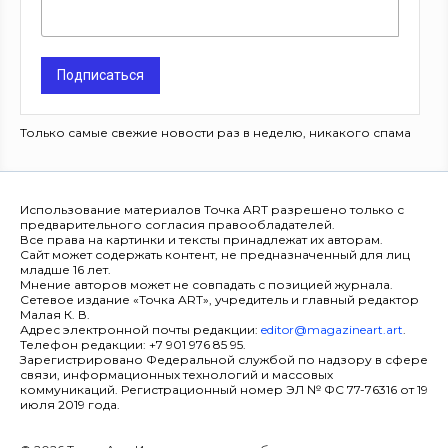
Подписаться
Только самые свежие новости раз в неделю, никакого спама
Использование материалов Точка ART разрешено только с
предварительного согласия правообладателей.
Все права на картинки и тексты принадлежат их авторам.
Сайт может содержать контент, не предназначенный для лиц
младше 16 лет.
Мнение авторов может не совпадать с позицией журнала.
Сетевое издание «Точка ART», учредитель и главный редактор
Малая К. В.
Адрес электронной почты редакции:
editor@magazineart.art
.
Телефон редакции: +7 901 976 85 95.
Зарегистрировано Федеральной службой по надзору в сфере
связи, информационных технологий и массовых
коммуникаций. Регистрационный номер ЭЛ № ФС 77-76316 от 19
июля 2019 года.