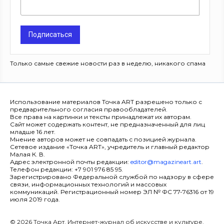
Подписаться
Только самые свежие новости раз в неделю, никакого спама
Использование материалов Точка ART разрешено только с
предварительного согласия правообладателей.
Все права на картинки и тексты принадлежат их авторам.
Сайт может содержать контент, не предназначенный для лиц
младше 16 лет.
Мнение авторов может не совпадать с позицией журнала.
Сетевое издание «Точка ART», учредитель и главный редактор
Малая К. В.
Адрес электронной почты редакции:
editor@magazineart.art
.
Телефон редакции: +7 901 976 85 95.
Зарегистрировано Федеральной службой по надзору в сфере
связи, информационных технологий и массовых
коммуникаций. Регистрационный номер ЭЛ № ФС 77-76316 от 19
июля 2019 года.
© 2026 Точка Арт. Интернет-журнал об искусстве и культуре.