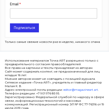
Email
Подписаться
Только самые свежие новости раз в неделю, никакого спама
Использование материалов Точка ART разрешено только с
предварительного согласия правообладателей.
Все права на картинки и тексты принадлежат их авторам.
Сайт может содержать контент, не предназначенный для лиц
младше 16 лет.
Мнение авторов может не совпадать с позицией журнала.
Сетевое издание «Точка ART», учредитель и главный редактор
Малая К. В.
Адрес электронной почты редакции:
editor@magazineart.art
.
Телефон редакции: +7 901 976 85 95.
Зарегистрировано Федеральной службой по надзору в сфере
связи, информационных технологий и массовых
коммуникаций. Регистрационный номер ЭЛ № ФС 77-76316 от 19
июля 2019 года.