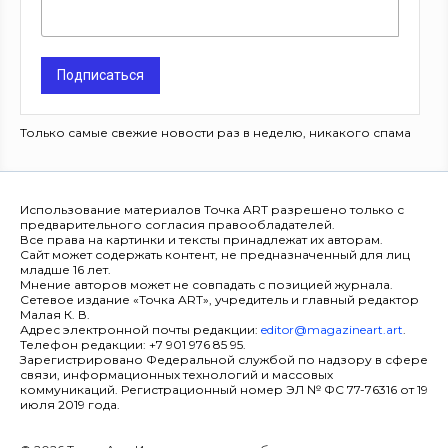
Подписаться
Только самые свежие новости раз в неделю, никакого спама
Использование материалов Точка ART разрешено только с
предварительного согласия правообладателей.
Все права на картинки и тексты принадлежат их авторам.
Сайт может содержать контент, не предназначенный для лиц
младше 16 лет.
Мнение авторов может не совпадать с позицией журнала.
Сетевое издание «Точка ART», учредитель и главный редактор
Малая К. В.
Адрес электронной почты редакции:
editor@magazineart.art
.
Телефон редакции: +7 901 976 85 95.
Зарегистрировано Федеральной службой по надзору в сфере
связи, информационных технологий и массовых
коммуникаций. Регистрационный номер ЭЛ № ФС 77-76316 от 19
июля 2019 года.