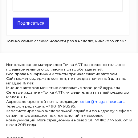
Подписаться
Только самые свежие новости раз в неделю, никакого спама
Использование материалов Точка ART разрешено только с
предварительного согласия правообладателей.
Все права на картинки и тексты принадлежат их авторам.
Сайт может содержать контент, не предназначенный для лиц
младше 16 лет.
Мнение авторов может не совпадать с позицией журнала.
Сетевое издание «Точка ART», учредитель и главный редактор
Малая К. В.
Адрес электронной почты редакции:
editor@magazineart.art
.
Телефон редакции: +7 901 976 85 95.
Зарегистрировано Федеральной службой по надзору в сфере
связи, информационных технологий и массовых
коммуникаций. Регистрационный номер ЭЛ № ФС 77-76316 от 19
июля 2019 года.