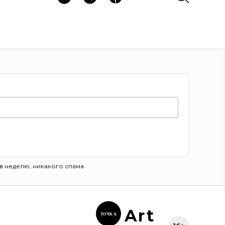
в неделю, никакого спама
Ar
t
ТОЧК
А