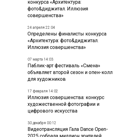
конкурса «Архитектура:
фото&диджитал. Иллюзия
совершенства»
24 апреля 22:04
Определены финалисты конкурса
«Архитектура: фото&диджитал.
Иллюзия совершенства»
07 марта 14:03
Паблик-арт фестиваль «Смена»
объявляет второй сезон и опен-колл
для художников
17 февраля 14:02
Иллюзия совершенства: конкурс
художественной фотографии и
цифрового искусства
30 декабря 00:12
Видеотрансляция Гала Dance Open-
2025 собрала миллион зрителей