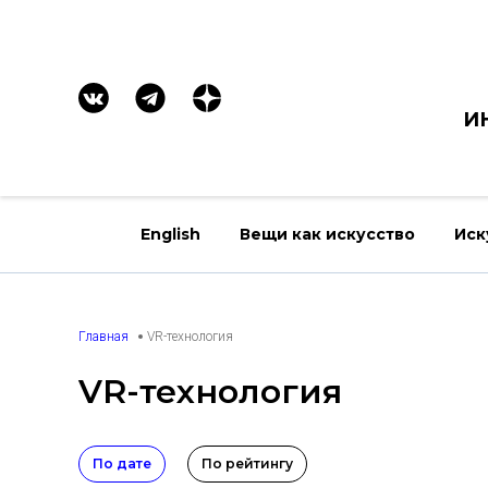
И
English
Вещи как искусство
Иск
Главная
VR-технология
VR-технология
По дате
По рейтингу