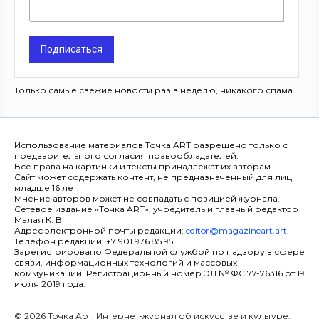
Подписаться
Только самые свежие новости раз в неделю, никакого спама
Использование материалов Точка ART разрешено только с
предварительного согласия правообладателей.
Все права на картинки и тексты принадлежат их авторам.
Сайт может содержать контент, не предназначенный для лиц
младше 16 лет.
Мнение авторов может не совпадать с позицией журнала.
Сетевое издание «Точка ART», учредитель и главный редактор
Малая К. В.
Адрес электронной почты редакции:
editor@magazineart.art
.
Телефон редакции: +7 901 976 85 95.
Зарегистрировано Федеральной службой по надзору в сфере
связи, информационных технологий и массовых
коммуникаций. Регистрационный номер ЭЛ № ФС 77-76316 от 19
июля 2019 года.
© 2026 Точка Арт. Интернет-журнал об искусстве и культуре.