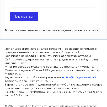
Подписаться
Только самые свежие новости раз в неделю, никакого спама
Использование материалов Точка ART разрешено только с
предварительного согласия правообладателей.
Все права на картинки и тексты принадлежат их авторам.
Сайт может содержать контент, не предназначенный для лиц
младше 16 лет.
Мнение авторов может не совпадать с позицией журнала.
Сетевое издание «Точка ART», учредитель и главный редактор
Малая К. В.
Адрес электронной почты редакции:
editor@magazineart.art
.
Телефон редакции: +7 901 976 85 95.
Зарегистрировано Федеральной службой по надзору в сфере
связи, информационных технологий и массовых
коммуникаций. Регистрационный номер ЭЛ № ФС 77-76316 от 19
июля 2019 года.
© 2026 Точка Арт. Интернет-журнал об искусстве и культуре.